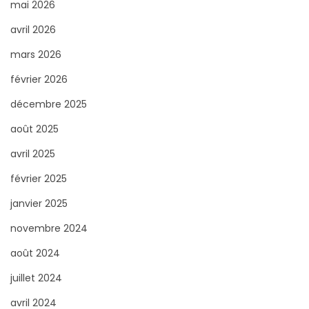
c
mai 2026
e
h
avril 2026
s
e
p
mars 2026
r
o
février 2026
p
u
o
décembre 2025
r
u
août 2025
l
r
e
avril 2025
s
:
février 2025
a
janvier 2025
m
o
novembre 2024
u
août 2024
r
juillet 2024
e
avril 2024
u