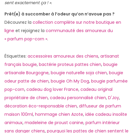
sent exactement ça ! »
.
Prêt(e) à succomber à l’odeur qu’on n’avoue pas ?
Découvrez la
collection complète sur notre boutique en
ligne
et rejoignez la
communauté des amoureux du
« parfum pop-corn »
.
Étiquettes
:
accessoires amoureux des chiens
,
artisanat
français bougie
,
bactérie proteus pattes chien
,
bougie
artisanale Bourgogne
,
bougie naturelle soja chien
,
bougie
odeur patte de chien
,
bougie Oh My Dog
,
bougie parfumée
pop-corn
,
cadeau dog lover France
,
cadeau original
propriétaire de chien
,
cadeau personnalisé chien
,
D'Joy
,
décoration éco-responsable chien
,
diffuseur de parfum
maison 100ml
,
hommage chien Azote
,
idée cadeau insolite
animaux
,
madeleine de proust canine
,
parfum intérieur
sans danger chiens
,
pourquoi les pattes de chien sentent le