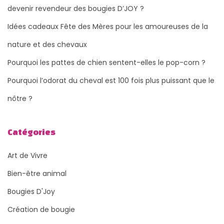
devenir revendeur des bougies D’JOY ?
e
s
Idées cadeaux Fête des Mères pour les amoureuses de la
c
nature et des chevaux
h
Pourquoi les pattes de chien sentent-elles le pop-corn ?
e
v
Pourquoi l’odorat du cheval est 100 fois plus puissant que le
a
nôtre ?
u
x
Catégories
Art de Vivre
Bien-être animal
Bougies D'Joy
Création de bougie