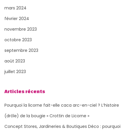
s
mars 2024
e
février 2024
s
novembre 2023
d
e
octobre 2023
l
septembre 2023
a
août 2023
n
juillet 2023
a
t
u
Articles récents
r
e
Pourquoi la licorne fait-elle caca arc-en-ciel ? L’histoire
e
(drôle) de la bougie « Crottin de Licorne »
t
Concept Stores, Jardineries & Boutiques Déco : pourquoi
d