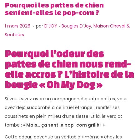
g
n
Pourquoi les pattes de chien
a
u
sentent-elles le pop-corn ?
t
.
.
P
1
P
1 mars 2026
par
D'JOY
Bougies D'Joy
,
Maison Cheval &
i
u
2
u
Senteurs
o
b
m
b
n
Pourquoi l’odeur des
l
a
l
i
r
i
pattes de chien nous rend-
é
s
é
elle accros ? L’histoire de la
l
2
d
bougie « Oh My Dog »
e
0
a
2
n
Si vous vivez avec un compagnon à quatre pattes, vous
6
s
avez déjà succombé à ce rituel étrange : renifler ses
coussinets en plein milieu d’une sieste. Et là, le verdict
tombe :
« Mais… ça sent le pop-corn grillé ! »
.
Cette odeur, devenue un véritable « mème » chez les