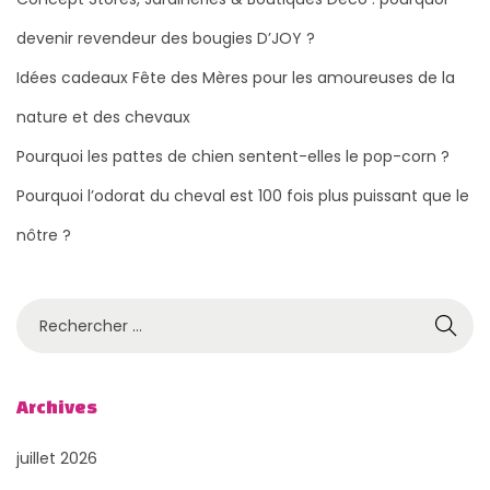
a
a
devenir revendeur des bougies D’JOY ?
t
d
Idées cadeaux Fête des Mères pour les amoureuses de la
i
e
o
a
nature et des chevaux
n
u
Pourquoi les pattes de chien sentent-elles le pop-corn ?
s
x
Pourquoi l’odorat du cheval est 100 fois plus puissant que le
u
F
nôtre ?
i
ê
v
t
a
e
R
n
d
e
t
e
c
e
s
h
Archives
M
e
:
è
juillet 2026
r
r