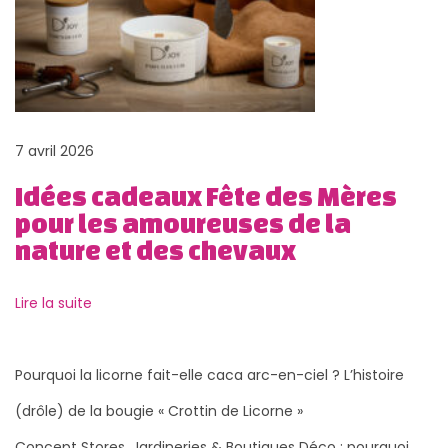
u
e
l
e
n
7 avril 2026
ô
t
Idées cadeaux Fête des Mères
r
pour les amoureuses de la
e
nature et des chevaux
?
P
I
Lire la suite
u
d
b
é
Pourquoi la licorne fait-elle caca arc-en-ciel ? L’histoire
l
e
(drôle) de la bougie « Crottin de Licorne »
i
s
c
c
Concept Stores, Jardineries & Boutiques Déco : pourquoi