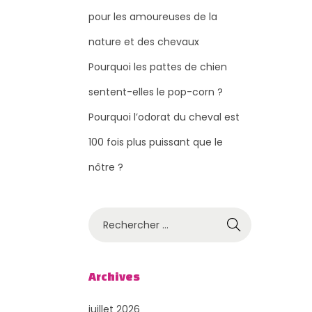
pour les amoureuses de la
nature et des chevaux
Pourquoi les pattes de chien
sentent-elles le pop-corn ?
Pourquoi l’odorat du cheval est
100 fois plus puissant que le
nôtre ?
R
e
c
h
Archives
e
juillet 2026