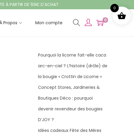
PARTIR DE 69€ D'ACHAT
0
0
À Propos
Mon compte
Pourquoi la licorne fait-elle caca
arc-en-ciel ? L’histoire (drôle) de
la bougie « Crottin de Licorne »
Concept Stores, Jardineries &
Boutiques Déco : pourquoi
devenir revendeur des bougies
D’JOY ?
Idées cadeaux Fête des Mères