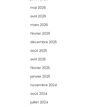
r
c
mai 2026
h
avril 2026
e
mars 2026
r
février 2026
p
o
décembre 2025
u
août 2025
r
avril 2025
:
février 2025
janvier 2025
novembre 2024
août 2024
juillet 2024