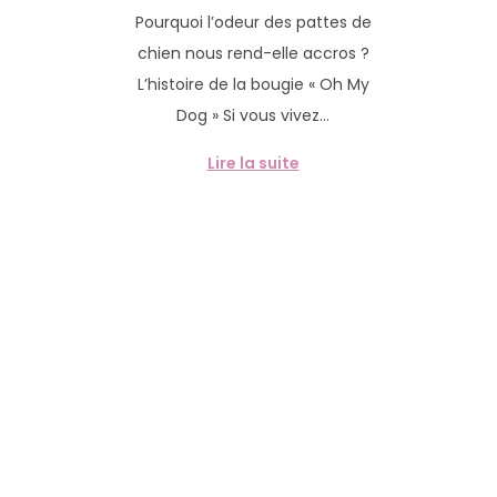
u
2
g
n
Pourquoi l’odeur des pattes de
b
m
a
u
chien nous rend-elle accros ?
l
a
t
L’histoire de la bougie « Oh My
i
r
i
Dog » Si vous vivez…
é
s
o
l
2
n
Lire la suite
e
0
2
6