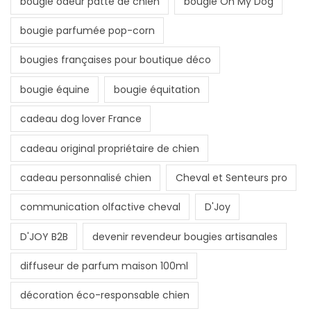
bougie odeur patte de chien
bougie Oh My Dog
bougie parfumée pop-corn
bougies françaises pour boutique déco
bougie équine
bougie équitation
cadeau dog lover France
cadeau original propriétaire de chien
cadeau personnalisé chien
Cheval et Senteurs pro
communication olfactive cheval
D'Joy
D'JOY B2B
devenir revendeur bougies artisanales
diffuseur de parfum maison 100ml
décoration éco-responsable chien