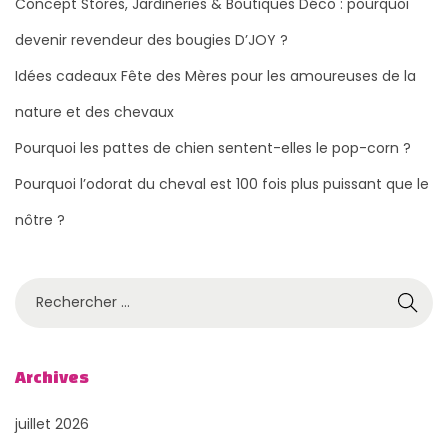
Concept Stores, Jardineries & Boutiques Déco : pourquoi
devenir revendeur des bougies D’JOY ?
Idées cadeaux Fête des Mères pour les amoureuses de la
nature et des chevaux
Pourquoi les pattes de chien sentent-elles le pop-corn ?
Pourquoi l’odorat du cheval est 100 fois plus puissant que le
nôtre ?
R
e
c
h
Archives
e
juillet 2026
r