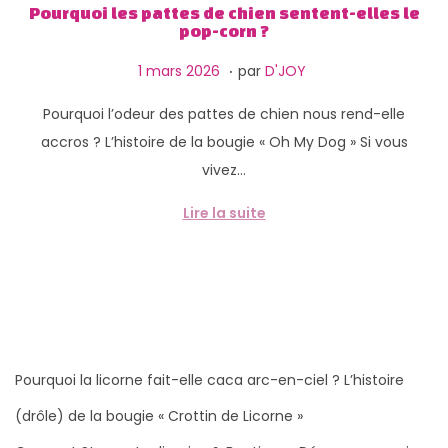
g
n
Pourquoi les pattes de chien sentent-elles le
pop-corn ?
a
u
t
.
P
1
1 mars 2026
par
D'JOY
i
u
2
Pourquoi l’odeur des pattes de chien nous rend-elle
o
b
m
accros ? L’histoire de la bougie « Oh My Dog » Si vous
n
l
a
vivez…
i
r
é
s
Lire la suite
l
2
e
0
2
6
Pourquoi la licorne fait-elle caca arc-en-ciel ? L’histoire
(drôle) de la bougie « Crottin de Licorne »