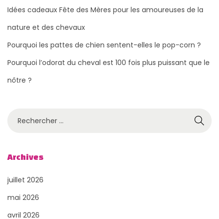
Idées cadeaux Fête des Mères pour les amoureuses de la
nature et des chevaux
Pourquoi les pattes de chien sentent-elles le pop-corn ?
Pourquoi l’odorat du cheval est 100 fois plus puissant que le
nôtre ?
R
e
c
h
Archives
e
juillet 2026
r
c
mai 2026
h
avril 2026