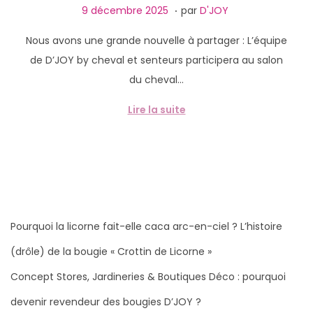
g
n
.
P
1
9 décembre 2025
par
D'JOY
a
u
u
3
Nous avons une grande nouvelle à partager : L’équipe
t
b
f
de D’JOY by cheval et senteurs participera au salon
i
l
é
du cheval…
o
i
v
n
é
r
Lire la suite
l
i
e
e
r
2
0
2
Pourquoi la licorne fait-elle caca arc-en-ciel ? L’histoire
6
(drôle) de la bougie « Crottin de Licorne »
Concept Stores, Jardineries & Boutiques Déco : pourquoi
devenir revendeur des bougies D’JOY ?