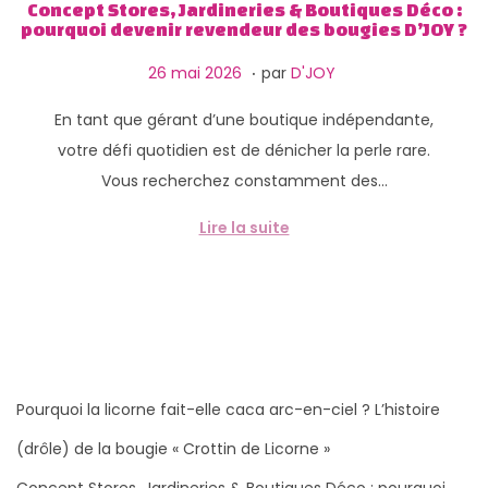
g
n
Concept Stores, Jardineries & Boutiques Déco :
pourquoi devenir revendeur des bougies D’JOY ?
a
u
.
t
P
2
26 mai 2026
par
D'JOY
i
u
9
En tant que gérant d’une boutique indépendante,
o
b
m
votre défi quotidien est de dénicher la perle rare.
n
l
a
Vous recherchez constamment des…
i
i
é
2
Lire la suite
l
0
e
2
6
Pourquoi la licorne fait-elle caca arc-en-ciel ? L’histoire
(drôle) de la bougie « Crottin de Licorne »
Concept Stores, Jardineries & Boutiques Déco : pourquoi