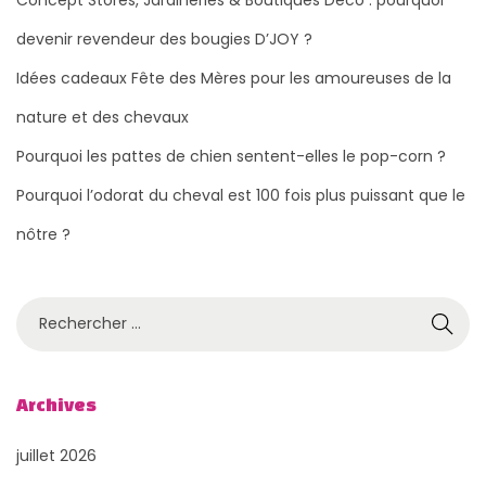
devenir revendeur des bougies D’JOY ?
Idées cadeaux Fête des Mères pour les amoureuses de la
nature et des chevaux
Pourquoi les pattes de chien sentent-elles le pop-corn ?
Pourquoi l’odorat du cheval est 100 fois plus puissant que le
nôtre ?
R
e
c
h
Archives
e
juillet 2026
r