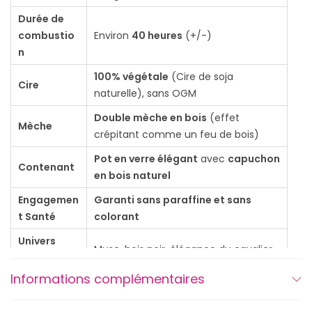
B
Durée de
o
combustio
Environ
40 heures
(+/-)
u
n
g
100% végétale
(Cire de soja
Cire
i
naturelle), sans OGM
e
Double mèche en bois
(effet
c
Mèche
crépitant comme un feu de bois)
h
Pot en verre élégant
avec
capuchon
e
Contenant
en bois naturel
v
Engagemen
Garanti sans paraffine et sans
a
t Santé
colorant
l
Univers
D
Musc, bois noir, élégance du cavalier
Olfactif
’
Informations complémentaires
J
FAQ – Questions fréquentes – Bougie « Bougie
o