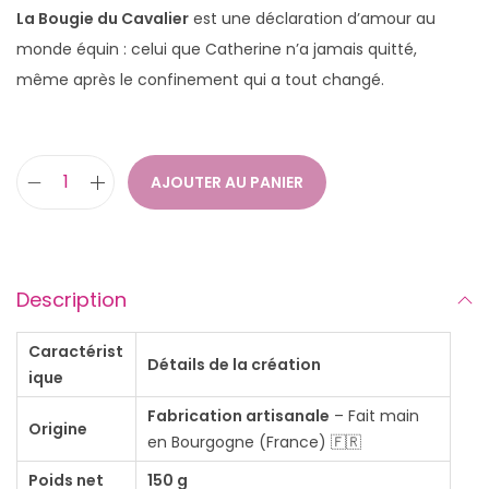
La Bougie du Cavalier
est une déclaration d’amour au
monde équin : celui que Catherine n’a jamais quitté,
même après le confinement qui a tout changé.
AJOUTER AU PANIER
q
u
a
n
Description
t
i
Caractérist
Détails de la création
ique
t
é
Fabrication artisanale
– Fait main
Origine
d
en Bourgogne (France) 🇫🇷
e
Poids net
150 g