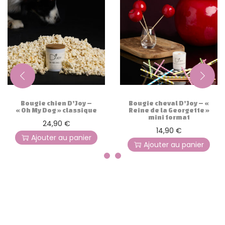
Bougie chien D’Joy –
Bougie cheval D’Joy – «
« Oh My Dog » classique
Reine de la Georgette »
mini format
24,90
€
14,90
€
Ajouter au panier
Ajouter au panier