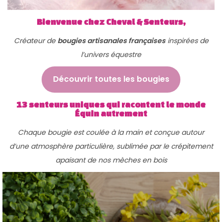
g
n
a
u
Bienvenue chez
Cheval & Senteurs
,
t
Créateur de
bougies artisanales françaises
inspirées de
i
l’univers équestre
o
n
Découvrir toutes les bougies
13 senteurs uniques qui racontent le monde
Équin autrement
Chaque bougie est coulée à la main et conçue autour
d’une atmosphère particulière, sublimée par le crépitement
apaisant de nos mèches en bois