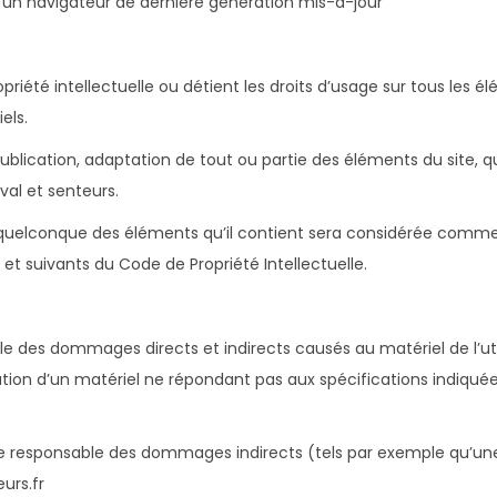
 un navigateur de dernière génération mis-à-jour
opriété intellectuelle ou détient les droits d’usage sur tous les 
els.
blication, adaptation de tout ou partie des éléments du site, qu
eval et senteurs.
n quelconque des éléments qu’il contient sera considérée comme
et suivants du Code de Propriété Intellectuelle.
 des dommages directs et indirects causés au matériel de l’utili
isation d’un matériel ne répondant pas aux spécifications indiquée
e responsable des dommages indirects (tels par exemple qu’u
urs.fr