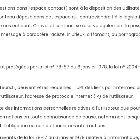
estions dans l’espace contact) sont à la disposition des utilisate
ntenu déposé dans cet espace qui contreviendrait à la législatio
Le cas échéant, Cheval et senteurs se réserve également la possib
message à caractère raciste, injurieux, diffamant, ou pornographi
protégées par la loi n° 78-87 du 6 janvier 1978, la loi n° 2004-8
eurs.fr, peuvent êtres recueillies : l’URL des liens par l’intermédia
tilisateur, l’adresse de protocole Internet (IP) de l’utilisateur.
 des informations personnelles relatives à l’utilisateur que pour
informations en toute connaissance de cause, notamment lorsqu’il 
fr l’obligation ou non de fournir ces informations.
ants de la loi 78-17 du 6 janvier 1978 relative à l’informatique, a