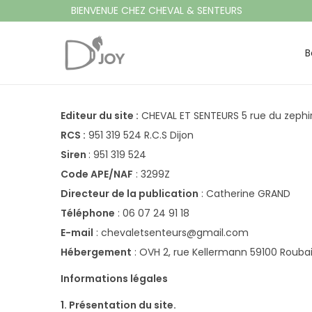
BIENVENUE CHEZ CHEVAL & SENTEURS
B
P
P
a
a
s
s
Editeur du site :
CHEVAL ET SENTEURS 5 rue du zephir 
s
s
RCS :
951 319 524 R.C.S Dijon
e
e
Siren
: 951 319 524
r
r
Code APE/NAF
: 3299Z
à
a
Directeur de la publication
: Catherine GRAND
l
u
Téléphone
: 06 07 24 91 18
a
c
E-mail
: chevaletsenteurs@gmail.com
n
o
Hébergement
: OVH 2, rue Kellermann 59100 Rouba
a
n
v
t
Informations légales
i
e
1. Présentation du site.