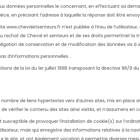
ion aux données personnelles le concernant, en effectuant sa d
 pièce, en précisant l’adresse à laquelle la réponse doit être envo
ite www.chevaletsenteurs.fr n’est publiée à l’insu de l’utilisate
u rachat de Cheval et senteurs et de ses droits permettrait la t
igation de conservation et de modification des données vis à vis
 pas d’informations personnelles. .
ons de la loi du 1er juillet 1998 transposant la directive 96/9 du 
 nombre de liens hypertextes vers d’autres sites, mis en place a
 de vérifier le contenu des sites ainsi visités, et n’assumera e
susceptible de provoquer l’installation de cookie(s) sur l’ordinate
’utilisateur, mais qui enregistre des informations relatives à la na
e sur le site, et ont également vocation à permettre diverses mes