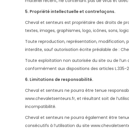
matériel récent, ne contenant pas de virus et avec
5. Propriété intellectuelle et contrefaçons.
Cheval et senteurs est propriétaire des droits de pr
textes, images, graphismes, logo, icônes, sons, logici
Toute reproduction, représentation, modification, pu
interdite, sauf autorisation écrite préalable de : Ch
Toute exploitation non autorisée du site ou de l’u
conformément aux dispositions des articles L.335-2 
6. Limitations de responsabilité.
Cheval et senteurs ne pourra être tenue responsable
www.chevaletsenteurs.fr, et résultant soit de l’util
incompatibilité.
Cheval et senteurs ne pourra également être tenu
consécutifs à l’utilisation du site www.chevaletsente