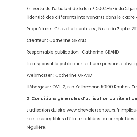
g
n
En vertu de l’article 6 de la loi n° 2004-575 du 21 
a
u
l’identité des différents intervenants dans le cadre d
t
i
Propriétaire : Cheval et senteurs , 5 rue du Zephir 21
o
Créateur : Catherine GRAND
n
Responsable publication : Catherine GRAND
Le responsable publication est une personne phys
Webmaster : Catherine GRAND
Hébergeur : OVH 2, rue Kellermann 59100 Roubaix F
2. Conditions générales d’utilisation du site et d
L’utilisation du site www.chevaletsenteurs.fr impliqu
sont susceptibles d’être modifiées ou complétées à
régulière.