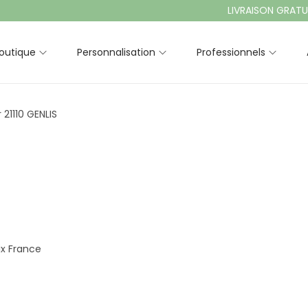
LIVRAISON GRATUITE À
outique
Personnalisation
Professionnels
21110 GENLIS
ix France