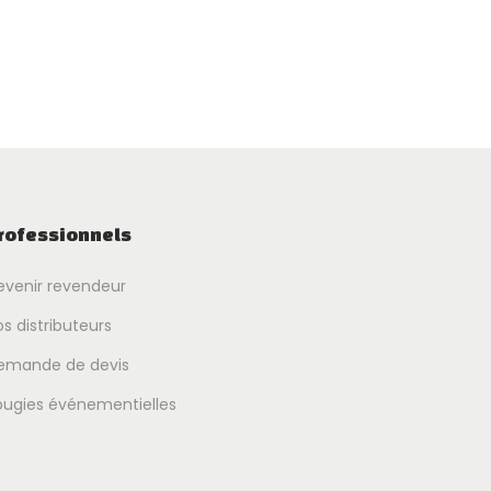
rofessionnels
evenir revendeur
s distributeurs
emande de devis
ougies événementielles