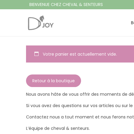
BIENVENUE CHEZ CHEVAL & SENTEURS
B
P
P
a
a
s
s
s
s
Votre panier est actuellement vide.
e
e
r
r
à
a
Retour à la boutique
l
u
a
c
Nous avons hâte de vous offrir des moments de dé
n
o
Si vous avez des questions sur vos articles ou sur 
a
n
Contactez nous a tout moment et nous ferons notre 
v
t
i
e
L’équipe de cheval & senteurs.