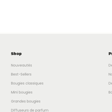
Shop
P
Nouveautés
D
Best-Sellers
No
Bougies classiques
D
Mini bougies
B
Grandes bougies
Diffuseurs de parfum