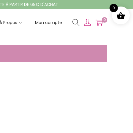
E À PARTIR DE 69€ D'ACHAT
0
0
À Propos
Mon compte