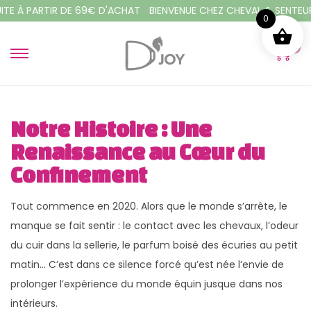
 PARTIR DE 69€ D'ACHAT
BIENVENUE CHEZ CHEVAL & SENTEURS
L
0
0
P
P
a
a
s
s
s
s
Notre Histoire : Une
e
e
Renaissance au Cœur du
r
r
Confinement
à
a
l
u
Tout commence en 2020. Alors que le monde s’arrête, le
a
c
manque se fait sentir : le contact avec les chevaux, l’odeur
n
o
du cuir dans la sellerie, le parfum boisé des écuries au petit
a
n
matin… C’est dans ce silence forcé qu’est née l’envie de
v
t
prolonger l’expérience du monde équin jusque dans nos
i
e
intérieurs.