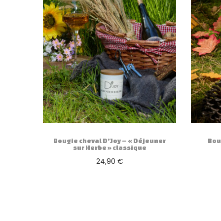
Bougie cheval D’Joy – « Déjeuner
Bou
sur Herbe » classique
24,90
€
Ajouter au panier