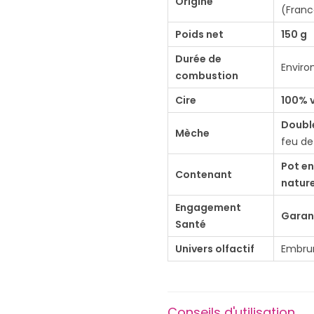
Origine
é
(Franc
d
Poids net
150 g
e
Durée de
B
Enviro
combustion
o
Cire
100% 
u
g
Doubl
Mèche
feu de
i
e
Pot en
Contenant
D
nature
'
Engagement
Garant
J
Santé
O
Univers olfactif
Embrun
Y
G
a
Conseils d'utilisation