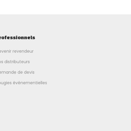
rofessionnels
evenir revendeur
s distributeurs
emande de devis
ougies événementielles