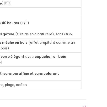
e) 🇫🇷
n
40 heures
(+/-)
végétale
(Cire de soja naturelle), sans OGM
e mèche en bois
(effet crépitant comme un
 bois)
 verre élégant
avec
capuchon en bois
l
i sans paraffine et sans colorant
s, plage, océan