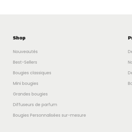
Shop
P
Nouveautés
D
Best-Sellers
No
Bougies classiques
D
Mini bougies
B
Grandes bougies
Diffuseurs de parfum
Bougies Personnalisées sur-mesure