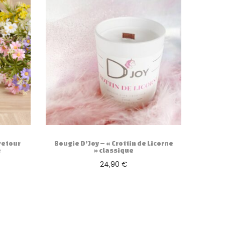
retour
Bougie D’Joy – « Crottin de Licorne
e
» classique
24,90
€
Ajouter au panier