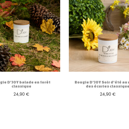
s
s
i
q
u
e
gie D’JOY balade en forêt
Bougie D’JOY Soir d’été au 
classique
des écuries classiqu
24,90
€
24,90
€
Ajouter au panier
Ajouter au panier