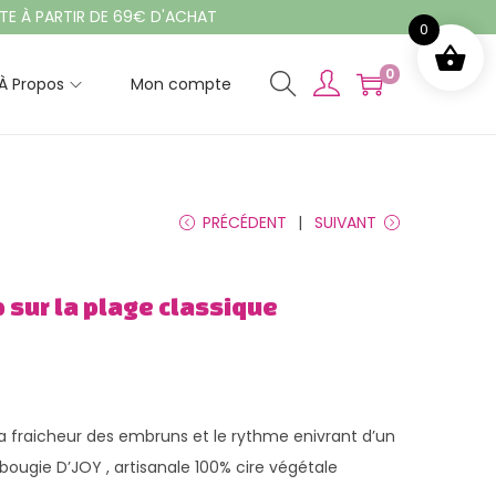
PARTIR DE 69€ D'ACHAT
0
0
À Propos
Mon compte
PRÉCÉDENT
SUIVANT
 sur la plage classique
la fraicheur des embruns et le rythme enivrant d’un
bougie D’JOY , artisanale 100% cire végétale