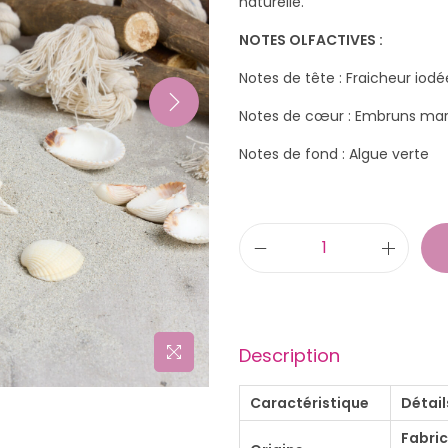
naturelle.
NOTES OLFACTIVES :
Notes de tête : Fraicheur iodé
Notes de cœur : Embruns mar
Notes de fond : Algue verte
q
u
a
n
Description
t
i
Caractéristique
Détail
t
Fabric