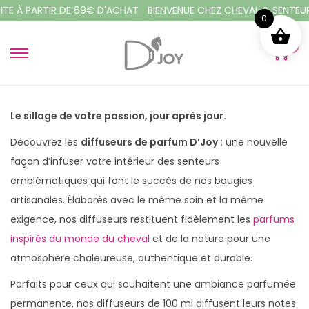
À PARTIR DE 69€ D'ACHAT
BIENVENUE CHEZ CHEVAL & SENTEURS
0
0
P
P
a
a
s
s
Le sillage de votre passion, jour après jour.
s
s
e
e
Découvrez les
diffuseurs de parfum D’Joy
: une nouvelle
r
r
façon d’infuser votre intérieur des senteurs
à
a
emblématiques qui font le succès de nos bougies
l
u
artisanales. Élaborés avec le même soin et la même
a
c
exigence, nos diffuseurs restituent fidèlement les
parfums
n
o
inspirés du monde du cheval
et de la nature pour une
a
n
atmosphère chaleureuse, authentique et durable.
v
t
Parfaits pour ceux qui souhaitent une ambiance parfumée
i
e
permanente, nos diffuseurs de 100 ml diffusent leurs notes