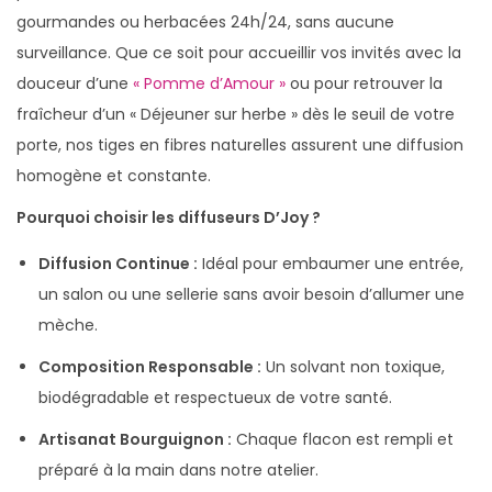
g
n
gourmandes ou herbacées 24h/24, sans aucune
a
u
surveillance. Que ce soit pour accueillir vos invités avec la
t
douceur d’une
« Pomme d’Amour »
ou pour retrouver la
i
fraîcheur d’un « Déjeuner sur herbe » dès le seuil de votre
o
porte, nos tiges en fibres naturelles assurent une diffusion
n
homogène et constante.
Pourquoi choisir les diffuseurs D’Joy ?
Diffusion Continue :
Idéal pour embaumer une entrée,
un salon ou une sellerie sans avoir besoin d’allumer une
mèche.
Composition Responsable :
Un solvant non toxique,
biodégradable et respectueux de votre santé.
Artisanat Bourguignon :
Chaque flacon est rempli et
préparé à la main dans notre atelier.