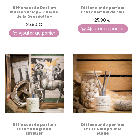
Diffuseur de Parfum
Diffuseur de parfum
Maison D’Joy – « Reine
D’JOY Parfum de cuir
de la Georgette »
25,90
€
25,90
€
Ajouter au panier
Ajouter au panier
Diffuseur de parfum
Diffuseur de parfum
D’JOY Bougie du
D’JOY Galop sur la
cavalier
plage