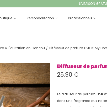
LIVRAISON GRATUITE À 
outique
Personnalisation
Professionnels
ure & Équitation en Continu
/
Diffuseur de parfum D’JOY My Hor
Diffuseur de parfu
25,90
€
Le diffuseur de parfum
D’JOY
dans une fragrance aux note