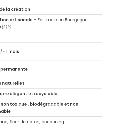
de la création
tion artisanale
– Fait main en Bourgogne
 🇫🇷
+/-
1 mois
 , permanente
s naturelles
verre élégant
et recyclable
 non toxique , biodégradable et non
mable
anc, fleur de coton, cocooning