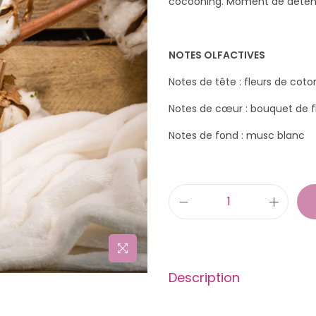
cocooning. Moment de détente
NOTES OLFACTIVES
Notes de tête : fleurs de coto
Notes de cœur : bouquet de f
Notes de fond : musc blanc
q
u
a
n
Description
t
i