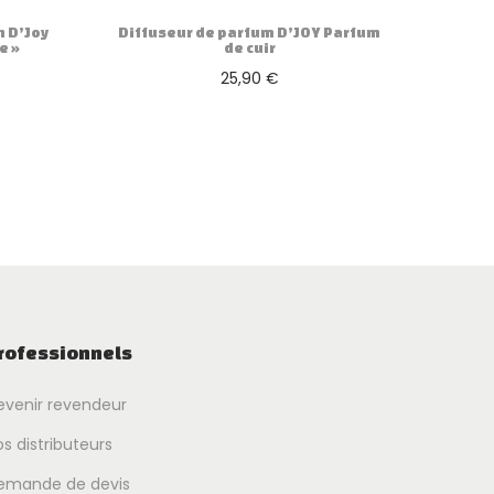
 D’Joy
Diffuseur de parfum D’JOY Parfum
e »
de cuir
25,90
€
Ajouter au panier
rofessionnels
evenir revendeur
s distributeurs
emande de devis