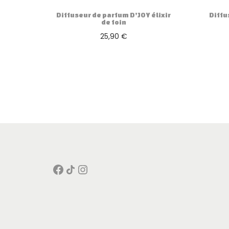
Diffuseur de parfum D’JOY élixir
Diffu
de foin
25,90
€
Ajouter au panier
Facebook
Icône de partage
Instagram