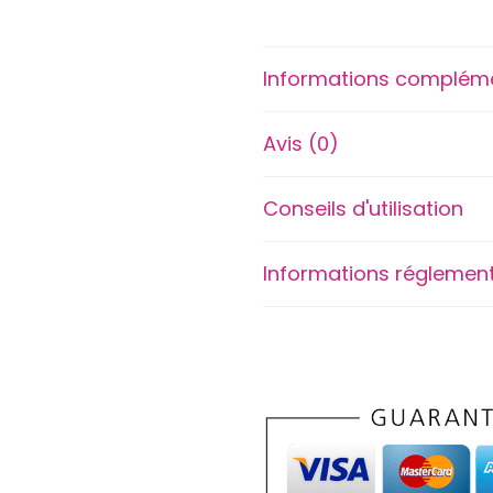
a
r
Informations complém
f
u
Avis (0)
m
D
'
Conseils d'utilisation
J
O
Informations réglement
Y
M
y
H
o
r
s