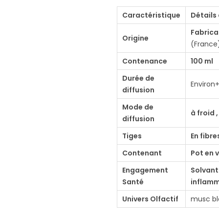
t
Caractéristique
Détails 
é
Fabrica
d
Origine
(France)
e
Contenance
100 ml
D
i
Durée de
Environ
diffusion
f
f
Mode de
à froid
u
diffusion
s
Tiges
En fibre
e
Contenant
Pot en 
u
Engagement
Solvant
r
Santé
inflam
d
Univers Olfactif
musc bl
e
p