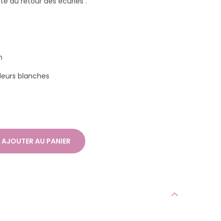
 au retour des écuries .
n
leurs blanches
AJOUTER AU PANIER