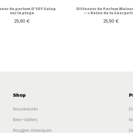
seur de parfum D’JOY Galop
Diffuseur de Parfum Maison
sur la plage
– « Reine de la Georgett
25,90
€
25,90
€
Ajouter au panier
Ajouter au panier
Shop
P
Nouveautés
D
Best-Sellers
No
Bougies classiques
D