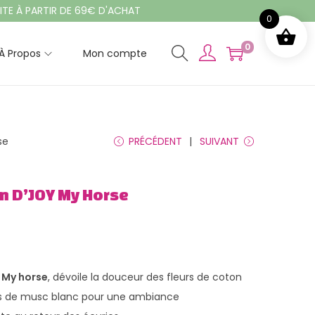
PARTIR DE 69€ D'ACHAT
0
0
À Propos
Mon compte
se
PRÉCÉDENT
SUIVANT
m D’JOY My Horse
 My horse
, dévoile la douceur des fleurs de coton
s de musc blanc pour une ambiance