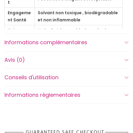
d
t
e
Engageme
Solvant non toxique , biodégradable
p
nt Santé
et non inflammable
a
Univers
Herbe fraiche , paddock , rosée du
r
olfactif
matin
Informations complémentaires
f
u
Avis (0)
m
D
'
Conseils d'utilisation
J
O
Informations réglementaires
Y
D
é
j