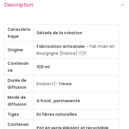
n
Description
t
i
t
Caractéris
Détails de la création
é
tique
d
Fabrication artisanale
– Fait main en
Origine
e
Bourgogne (France) 🇫🇷
D
Contenan
i
100 ml
ce
f
Durée de
f
Environ+/-
1 mois
diffusion
u
Mode de
s
à froid , permanente
diffusion
e
Tiges
En fibres naturelles
u
r
Contenan
Pot en verre élégant
et recyclable