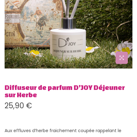
g
n
a
u
t
i
o
n
Diffuseur de parfum D’JOY Déjeuner
sur Herbe
25,90
€
Aux effluves d’herbe fraichement coupée rappelant le