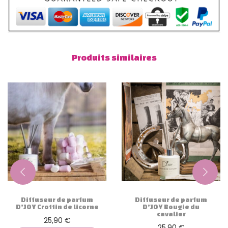
e
u
n
e
Produits similaires
r
s
u
r
H
e
r
b
e
Diffuseur de parfum
Diffuseur de parfum
D’JOY Crottin de licorne
D’JOY Bougie du
cavalier
25,90
€
25,90
€