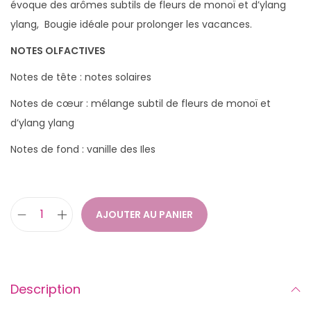
évoque des arômes subtils de fleurs de monoï et d’ylang
ylang, Bougie idéale pour prolonger les vacances.
NOTES OLFACTIVES
Notes de tête : notes solaires
Notes de cœur : mélange subtil de fleurs de monoï et
d’ylang ylang
Notes de fond : vanille des Iles
AJOUTER AU PANIER
q
u
a
n
Description
t