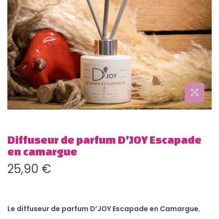
g
n
a
u
t
i
o
n
Diffuseur de parfum D’JOY Escapade
en camargue
25,90
€
Le diffuseur de parfum
D’JOY Escapade en Camargue
,