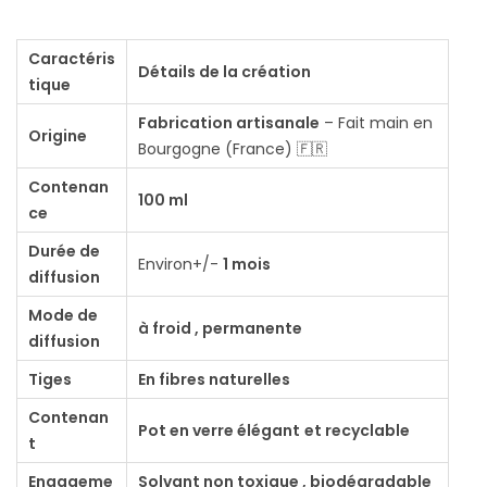
i
t
Caractéris
Détails de la création
é
tique
d
Fabrication artisanale
– Fait main en
Origine
e
Bourgogne (France) 🇫🇷
D
Contenan
i
100 ml
ce
f
Durée de
f
Environ+/-
1 mois
diffusion
u
Mode de
s
à froid , permanente
diffusion
e
Tiges
En fibres naturelles
u
r
Contenan
Pot en verre élégant
et recyclable
d
t
e
Engageme
Solvant non toxique , biodégradable