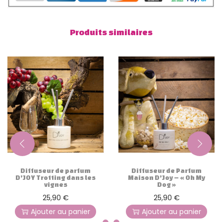
a
d
Produits similaires
e
e
n
c
a
m
a
r
g
u
Diffuseur de parfum
Diffuseur de Parfum
e
D’JOY Trotting dans les
Maison D’Joy – « Oh My
vignes
Dog »
25,90
€
25,90
€
Ajouter au panier
Ajouter au panier