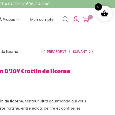
PARTIR DE 69€ D'ACHAT
0
0
À Propos
Mon compte
de licorne
PRÉCÉDENT
SUIVANT
 D’JOY Crottin de licorne
in de licorne
, senteur ultra gourmande qui vous
te foraine, entre éclats de rire et confiseries