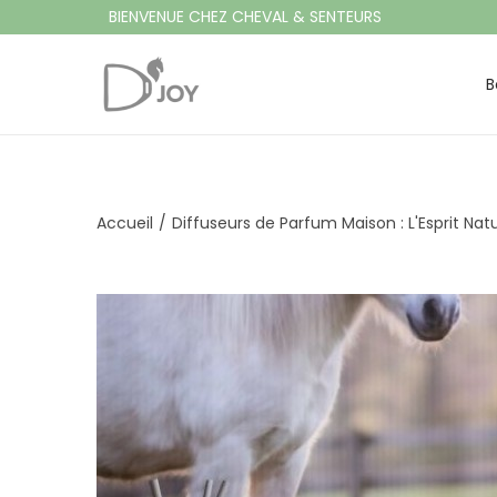
BIENVENUE CHEZ CHEVAL & SENTEURS
B
P
P
a
a
s
s
s
s
e
e
Accueil
/
Diffuseurs de Parfum Maison : L'Esprit Nat
r
r
à
a
l
u
a
c
n
o
a
n
v
t
i
e