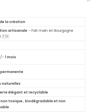
de la création
tion artisanale
– Fait main en Bourgogne
 🇫🇷
+/-
1 mois
 , permanente
s naturelles
verre élégant
et recyclable
 non toxique , biodégradable et non
mable