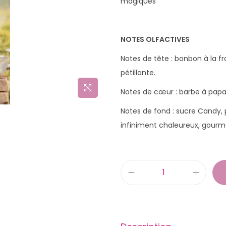
magiques
NOTES OLFACTIVES
Notes de tête : bonbon à la f
pétillante.
Notes de cœur : barbe à papa
Notes de fond : sucre Candy, p
infiniment chaleureux, gourma
q
u
a
n