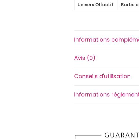
Univers Olfactif
Barbe 
e
p
a
r
Informations complém
f
u
Avis (0)
m
D
'
Conseils d'utilisation
J
O
Informations réglement
Y
C
r
o
t