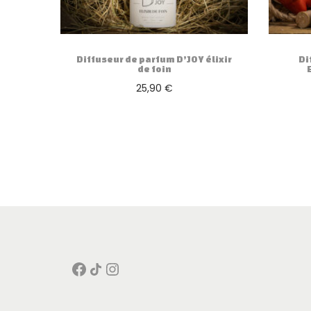
Diffuseur de parfum D’JOY élixir
Di
de foin
25,90
€
Ajouter au panier
Facebook
Icône de partage
Instagram