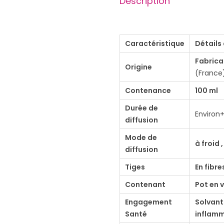
Description
t
i
t
Caractéristique
Détails 
é
Fabrica
d
Origine
(France)
e
Contenance
100 ml
D
i
Durée de
Environ
diffusion
f
f
Mode de
à froid
u
diffusion
s
Tiges
En fibre
e
Contenant
Pot en 
u
Engagement
Solvant
r
Santé
inflam
d