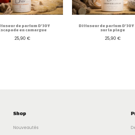
ffuseur de parfum D’JOY
Diffuseur de parfum D’JOY
Escapade en camargue
sur la plage
25,90
€
25,90
€
Ajouter au panier
Ajouter au panier
Shop
P
Nouveautés
D