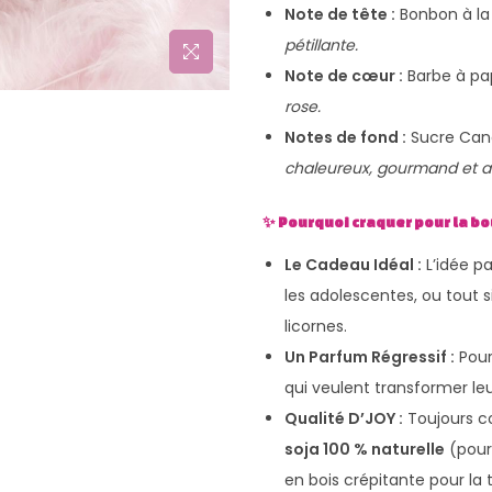
Note de tête :
Bonbon à la 
pétillante.
Note de cœur :
Barbe à p
rose.
Notes de fond :
Sucre Cand
chaleureux, gourmand et ad
✨ Pourquoi craquer pour la bou
Le Cadeau Idéal :
L’idée pa
les adolescentes, ou tout 
licornes.
Un Parfum Régressif :
Pour
qui veulent transformer le
Qualité D’JOY :
Toujours c
soja 100 % naturelle
(pour
en bois crépitante pour la