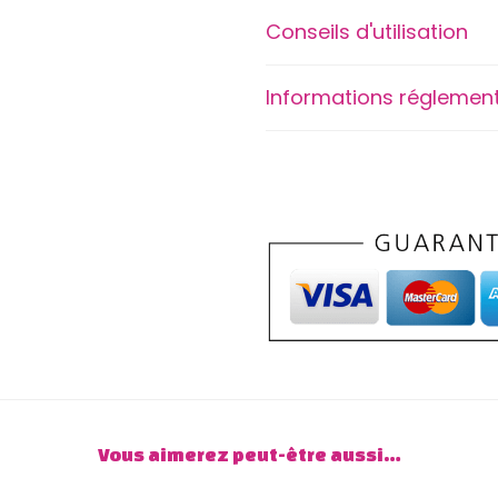
i
Conseils d'utilisation
n
d
Informations réglement
e
L
i
c
o
r
n
e
»
c
l
Vous aimerez peut-être aussi…
a
s