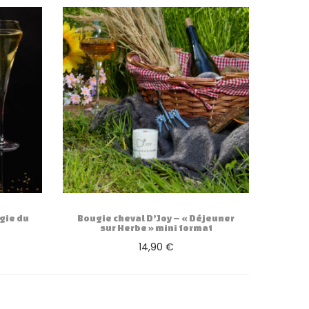
gie du
Bougie cheval D’Joy – « Déjeuner
sur Herbe » mini format
14,90
€
Ajouter au panier