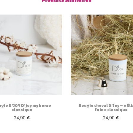
gie D’JOY D’joy my horse
Bougie cheval D’Joy – « Éli
classique
Foin » classique
24,90
€
24,90
€
Ajouter au panier
Ajouter au panier