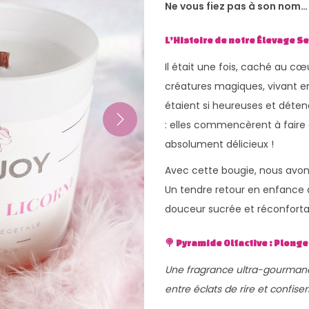
Ne vous fiez pas à son nom… v
L’Histoire de notre Élevage 
Il était une fois, caché au c
créatures magiques, vivant e
étaient si heureuses et déten
: elles commencèrent à faire 
absolument délicieux !
Avec cette bougie, nous avons
Un tendre retour en enfance
douceur sucrée et réconforta
🍭 Pyramide Olfactive : Plon
Une fragrance ultra-gourmande
entre éclats de rire et confise