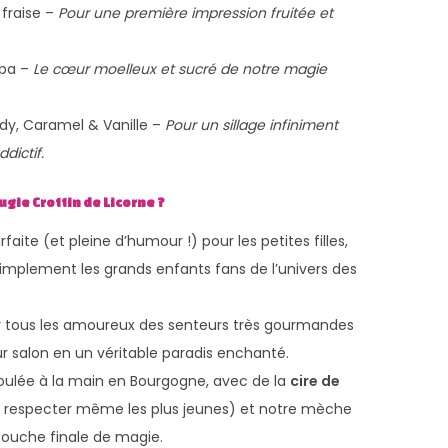
fraise –
Pour une première impression fruitée et
apa –
Le cœur moelleux et sucré de notre magie
y, Caramel & Vanille –
Pour un sillage infiniment
dictif.
gie Crottin de Licorne ?
rfaite (et pleine d’humour !) pour les petites filles,
simplement les grands enfants fans de l’univers des
 tous les amoureux des senteurs très gourmandes
ur salon en un véritable paradis enchanté.
oulée à la main en Bourgogne, avec de la
cire de
 respecter même les plus jeunes) et notre mèche
 touche finale de magie.