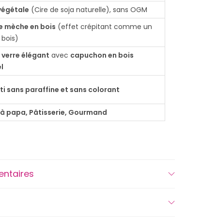
végétale
(Cire de soja naturelle), sans OGM
e mèche en bois
(effet crépitant comme un
 bois)
 verre élégant
avec
capuchon en bois
l
i sans paraffine et sans colorant
 à papa, Pâtisserie, Gourmand
entaires