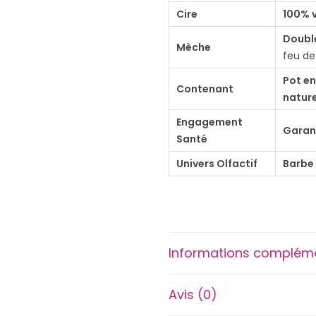
Cire
100% 
u
g
Doubl
Mèche
feu de
i
e
Pot en
Contenant
D
nature
'
Engagement
Garant
J
Santé
o
Univers Olfactif
Barbe
y
–
«
C
Informations complém
r
o
Avis (0)
t
t