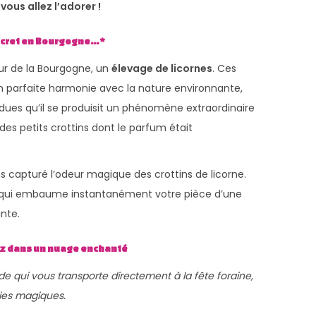
ous allez l’adorer !
Secret en Bourgogne…*
œur de la Bourgogne, un
élevage de licornes
. Ces
n parfaite harmonie avec la nature environnante,
dues qu’il se produisit un phénomène extraordinaire
des petits crottins dont le parfum était
 capturé l’odeur magique des crottins de licorne.
 qui embaume instantanément votre pièce d’une
nte.
gez dans un nuage enchanté
 qui vous transporte directement à la fête foraine,
ries magiques.