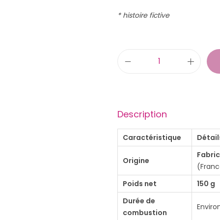
* histoire fictive
q
u
a
n
Description
t
i
Caractéristique
Détail
t
Fabric
Origine
é
(Franc
d
Poids net
150 g
e
Durée de
B
Enviro
combustion
o