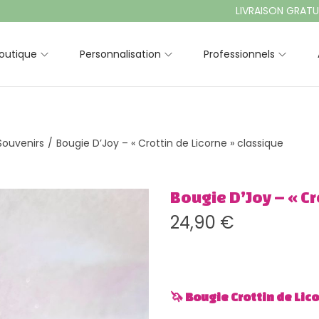
LIVRAISON GRATUITE À PAR
outique
Personnalisation
Professionnels
 Souvenirs
/
Bougie D’Joy – « Crottin de Licorne » classique
Bougie D’Joy – « Cr
24,90
€
🦄 Bougie Crottin de Li