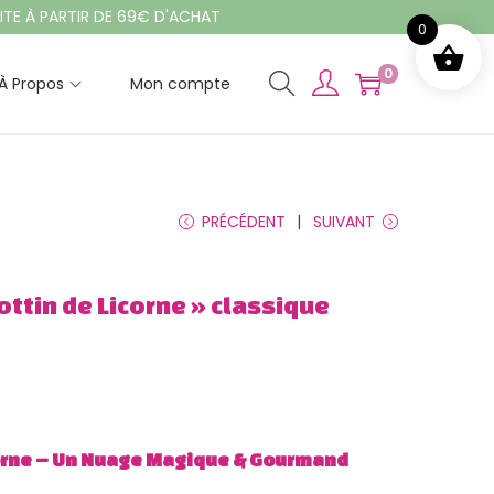
TIR DE 69€ D'ACHAT
0
0
À Propos
Mon compte
PRÉCÉDENT
SUIVANT
ottin de Licorne » classique
corne – Un Nuage Magique & Gourmand