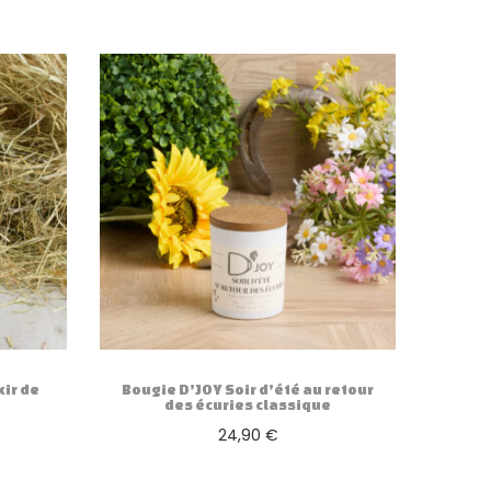
xir de
Bougie D’JOY Soir d’été au retour
des écuries classique
24,90
€
Ajouter au panier