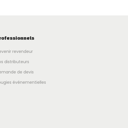
rofessionnels
evenir revendeur
s distributeurs
emande de devis
ougies événementielles