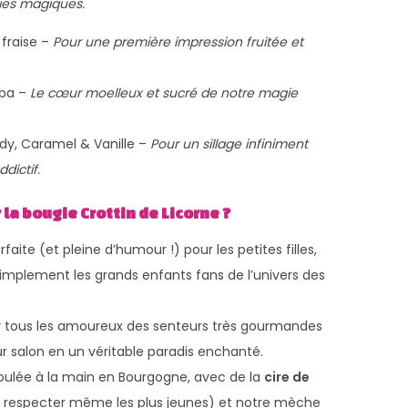
ries magiques.
fraise –
Pour une première impression fruitée et
apa –
Le cœur moelleux et sucré de notre magie
y, Caramel & Vanille –
Pour un sillage infiniment
dictif.
la bougie Crottin de Licorne ?
rfaite (et pleine d’humour !) pour les petites filles,
simplement les grands enfants fans de l’univers des
 tous les amoureux des senteurs très gourmandes
ur salon en un véritable paradis enchanté.
oulée à la main en Bourgogne, avec de la
cire de
 respecter même les plus jeunes) et notre mèche