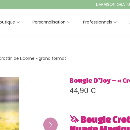
LIVRAISON GRATUITE À 
outique
Personnalisation
Professionnels
Crottin de Licorne » grand format
Bougie D’Joy – « Cr
44,90
€
🦄 Bougie Crot
Nuage Magiq