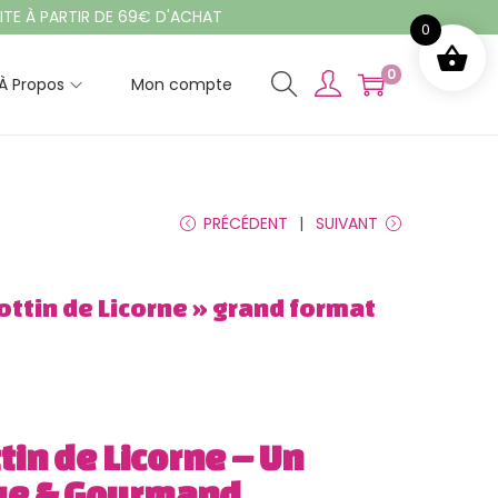
PARTIR DE 69€ D'ACHAT
0
0
À Propos
Mon compte
PRÉCÉDENT
SUIVANT
ottin de Licorne » grand format
tin de Licorne – Un
ue & Gourmand