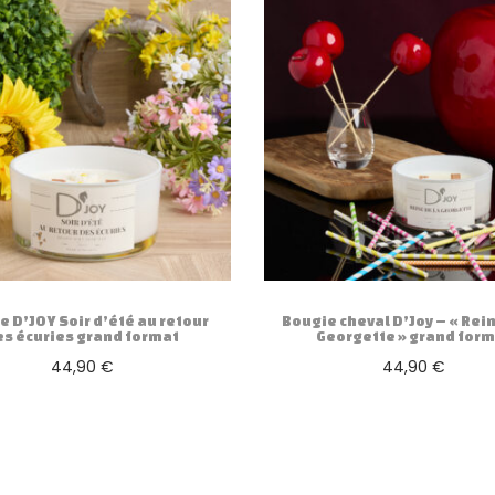
a
n
d
f
o
r
m
a
t
e D’JOY Soir d’été au retour
Bougie cheval D’Joy – « Rein
es écuries grand format
Georgette » grand form
44,90
€
44,90
€
Ajouter au panier
Ajouter au panier