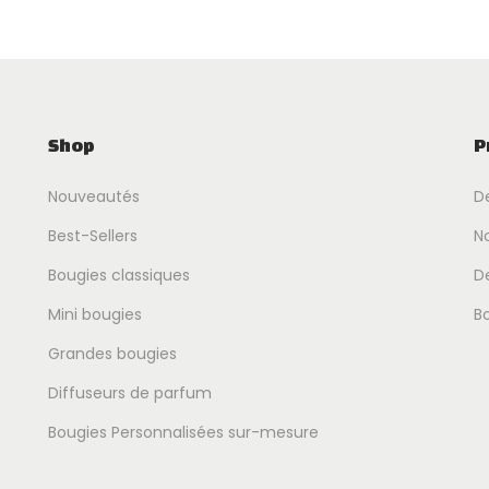
Shop
P
Nouveautés
D
Best-Sellers
No
Bougies classiques
D
Mini bougies
B
Grandes bougies
Diffuseurs de parfum
Bougies Personnalisées sur-mesure