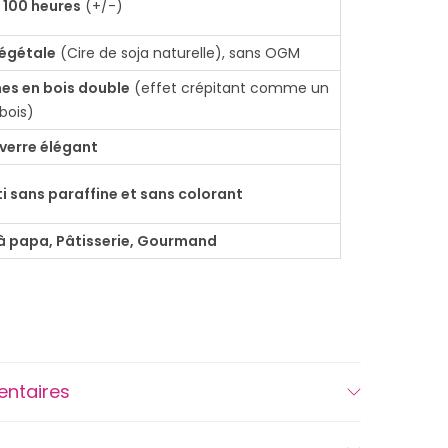
n
100 heures
(+/-)
égétale
(Cire de soja naturelle), sans OGM
es en bois double
(effet crépitant comme un
bois)
 verre élégant
i sans paraffine et sans colorant
à papa, Pâtisserie, Gourmand
entaires