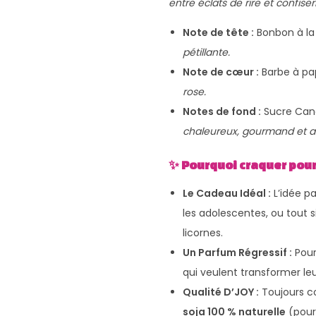
entre éclats de rire et confise
Note de tête :
Bonbon à la 
pétillante.
Note de cœur :
Barbe à p
rose.
Notes de fond :
Sucre Cand
chaleureux, gourmand et ad
✨ Pourquoi craquer pour 
Le Cadeau Idéal :
L’idée pa
les adolescentes, ou tout 
licornes.
Un Parfum Régressif :
Pour
qui veulent transformer le
Qualité D’JOY :
Toujours c
soja 100 % naturelle
(pour