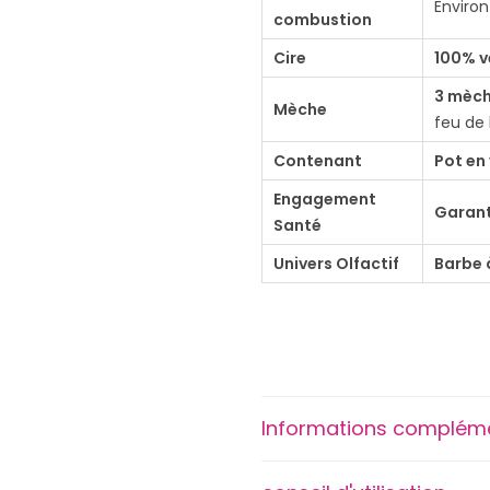
B
Enviro
combustion
o
Cire
100% v
u
g
3 mèch
Mèche
feu de 
i
e
Contenant
Pot en
D
Engagement
Garant
'
Santé
J
Univers Olfactif
Barbe 
o
y
–
«
C
Informations complém
r
o