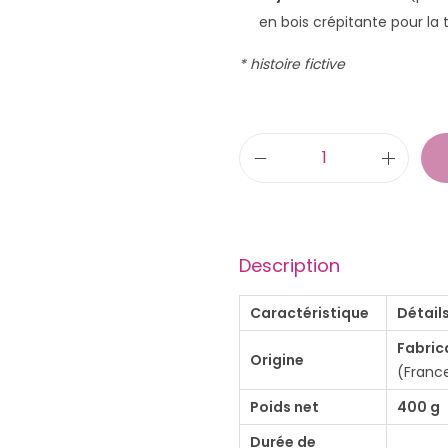
en bois crépitante pour la
* histoire fictive
q
u
a
n
Description
t
i
Caractéristique
Détails
t
Fabric
Origine
é
(France
d
Poids net
400 g
e
Durée de