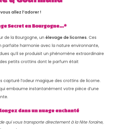
ous allez l’adorer !
vage Secret en Bourgogne…*
œur de la Bourgogne, un
élevage de licornes
. Ces
n parfaite harmonie avec la nature environnante,
dues qu’il se produisit un phénomène extraordinaire
des petits crottins dont le parfum était
 capturé l’odeur magique des crottins de licorne.
 qui embaume instantanément votre pièce d’une
nte.
 Plongez dans un nuage enchanté
 qui vous transporte directement à la fête foraine,