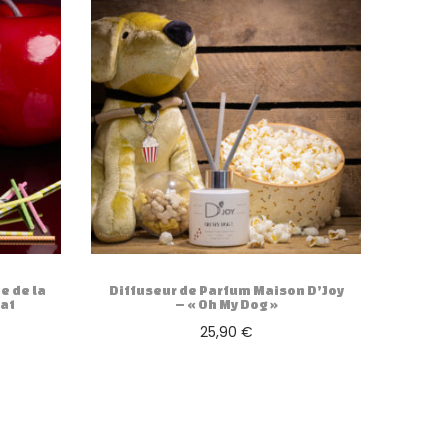
e de la
Diffuseur de Parfum Maison D’Joy
at
– « Oh My Dog »
25,90
€
Ajouter au panier