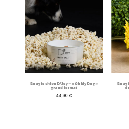
Bougie chien D’Joy – « Oh My Dog »
Bougi
grand format
d
44,90
€
Ajouter au panier