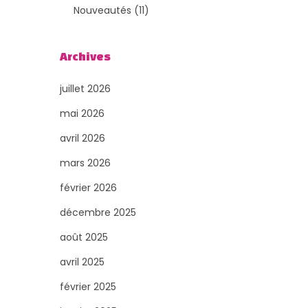
o
t
3
1
t
Nouveautés
11
d
s
p
1
s
Archives
u
r
p
i
o
r
juillet 2026
t
d
o
mai 2026
s
u
d
avril 2026
i
u
mars 2026
t
i
février 2026
s
t
décembre 2025
s
août 2025
avril 2025
février 2025