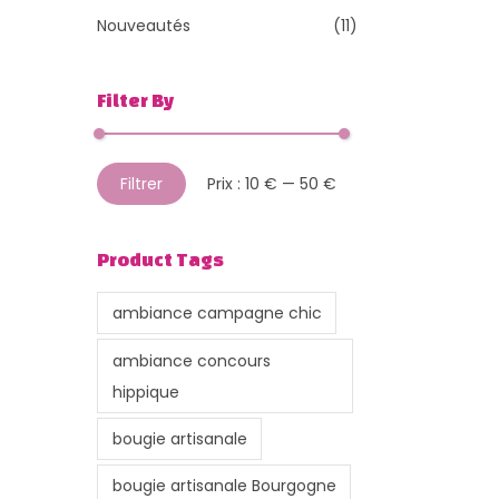
Nouveautés
(11)
Filter By
P
P
Filtrer
Prix :
10 €
—
50 €
r
r
i
i
Product Tags
x
x
m
m
ambiance campagne chic
i
a
ambiance concours
n
x
hippique
bougie artisanale
bougie artisanale Bourgogne