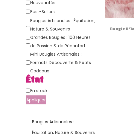
g
n
a
Nouveautés
a
u
t
Best-Sellers
t
é
Bougies Artisanales : Équitation,
i
g
Nature & Souvenirs
Bougie D’Jo
o
o
Grandes Bougies : 100 Heures
n
r
de Passion & de Réconfort
i
Mini Bougies Artisanales :
e
Formats Découverte & Petits
Cadeaux
État
É
En stock
t
Appliquer
a
t
Bougies Artisanales :
Équitation, Nature & Souvenirs