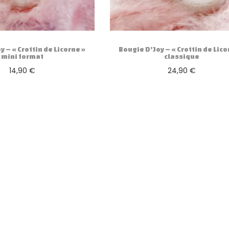
y – « Crottin de Licorne »
Bougie D’Joy – « Crottin de Lico
mini format
classique
14,90
€
24,90
€
Ajouter au panier
Ajouter au panier