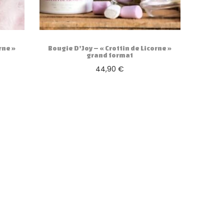
rne »
Bougie D’Joy – « Crottin de Licorne »
grand format
44,90
€
Ajouter au panier