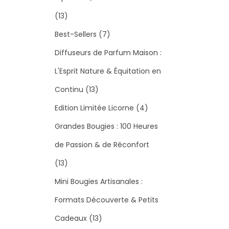
1
13
3
7
Best-Sellers
7
p
p
Diffuseurs de Parfum Maison :
r
r
L'Esprit Nature & Équitation en
o
1
o
Continu
13
d
3
d
4
Edition Limitée Licorne
4
u
p
u
p
Grandes Bougies : 100 Heures
i
r
i
r
de Passion & de Réconfort
t
1
o
t
o
13
s
3
d
s
d
Mini Bougies Artisanales :
p
u
u
Formats Découverte & Petits
r
i
1
i
Cadeaux
13