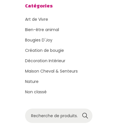
Catégories
Art de Vivre
Bien-être animal
Bougies D'Joy
Création de bougie
Décoration Intérieur
Maison Cheval & Senteurs
Nature
Non classé
R
Recher
e
che
c