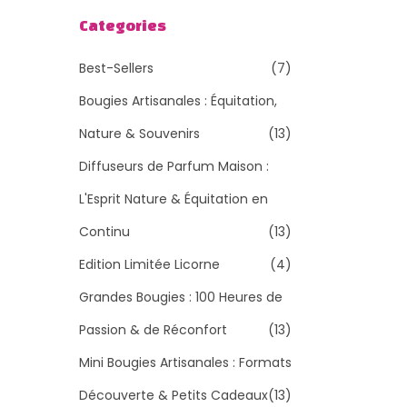
h
Categories
e
Best-Sellers
(7)
r
c
Bougies Artisanales : Équitation,
h
Nature & Souvenirs
(13)
e
Diffuseurs de Parfum Maison :
r
L'Esprit Nature & Équitation en
p
o
Continu
(13)
u
Edition Limitée Licorne
(4)
r
Grandes Bougies : 100 Heures de
:
Passion & de Réconfort
(13)
>
Mini Bougies Artisanales : Formats
Découverte & Petits Cadeaux
(13)