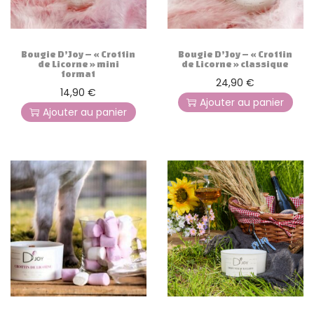
g
n
a
u
t
Bougie D’Joy – « Crottin
Bougie D’Joy – « Crottin
i
de Licorne » mini
de Licorne » classique
format
o
24,90
€
14,90
€
n
Ajouter au panier
Ajouter au panier