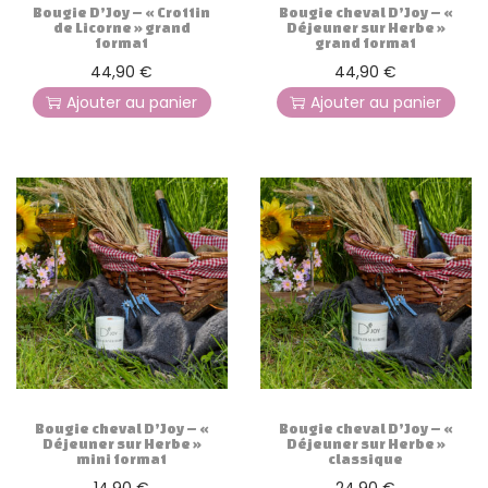
Bougie D’Joy – « Crottin
Bougie cheval D’Joy – «
de Licorne » grand
Déjeuner sur Herbe »
format
grand format
44,90
€
44,90
€
Ajouter au panier
Ajouter au panier
Bougie cheval D’Joy – «
Bougie cheval D’Joy – «
Déjeuner sur Herbe »
Déjeuner sur Herbe »
mini format
classique
14,90
€
24,90
€