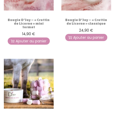
g
n
a
u
t
Bougie D’Joy – « Crottin
Bougie D’Joy – « Crottin
i
de Licorne » mini
de Licorne » classique
format
o
24,90
€
14,90
€
n
Ajouter au panier
Ajouter au panier