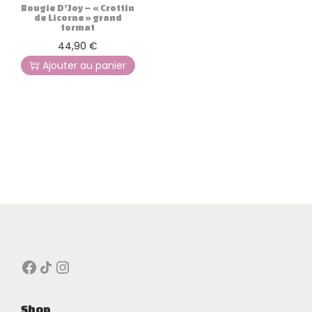
Bougie D’Joy – « Crottin
de Licorne » grand
format
44,90
€
Ajouter au panier
Facebook
Icône de partage
Instagram
Shop