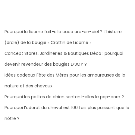
r
2
0
2
Pourquoi la licorne fait-elle caca arc-en-ciel ? L’histoire
6
(drôle) de la bougie « Crottin de Licorne »
Concept Stores, Jardineries & Boutiques Déco : pourquoi
devenir revendeur des bougies D’JOY ?
Idées cadeaux Fête des Mères pour les amoureuses de la
nature et des chevaux
Pourquoi les pattes de chien sentent-elles le pop-corn ?
Pourquoi l’odorat du cheval est 100 fois plus puissant que le
nôtre ?