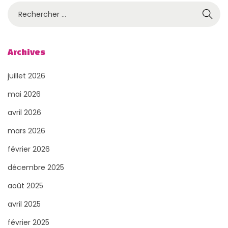
R
e
c
h
Archives
e
juillet 2026
r
c
mai 2026
h
avril 2026
e
mars 2026
r
février 2026
p
o
décembre 2025
u
août 2025
r
avril 2025
:
février 2025