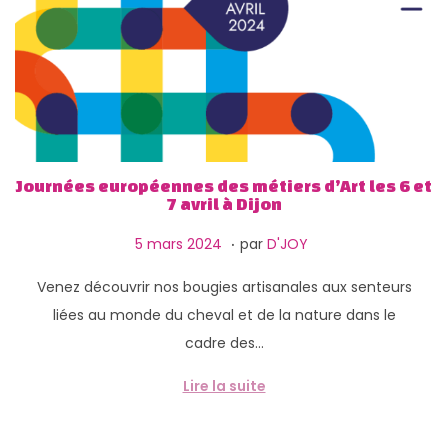
g
n
a
u
t
i
o
n
Journées européennes des métiers d’Art les 6 et
7 avril à Dijon
.
P
1
5 mars 2024
par
D'JOY
u
3
Venez découvrir nos bougies artisanales aux senteurs
b
f
liées au monde du cheval et de la nature dans le
l
é
cadre des…
i
v
é
r
Lire la suite
l
i
e
e