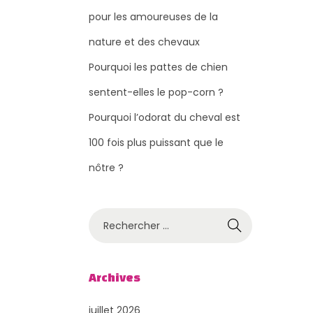
pour les amoureuses de la
nature et des chevaux
Pourquoi les pattes de chien
sentent-elles le pop-corn ?
Pourquoi l’odorat du cheval est
100 fois plus puissant que le
nôtre ?
R
e
c
h
Archives
e
juillet 2026