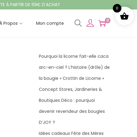
PARTIR DE 69€ D'ACHAT
0
0
À Propos
Mon compte
Pourquoi la licorne fait-elle caca
arc-en-ciel ? L’histoire (drôle) de
la bougie « Crottin de Licorne »
Concept Stores, Jardineries &
Boutiques Déco : pourquoi
devenir revendeur des bougies
D’JOY ?
Idées cadeaux Fête des Mères