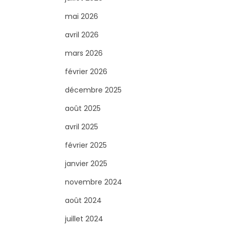
r
c
mai 2026
h
avril 2026
e
mars 2026
r
février 2026
p
o
décembre 2025
u
août 2025
r
avril 2025
:
février 2025
janvier 2025
novembre 2024
août 2024
juillet 2024