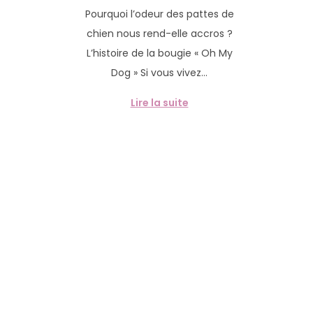
u
2
g
n
Pourquoi l’odeur des pattes de
b
m
a
u
chien nous rend-elle accros ?
l
a
t
L’histoire de la bougie « Oh My
i
r
i
Dog » Si vous vivez…
é
s
o
l
2
n
Lire la suite
e
0
2
6