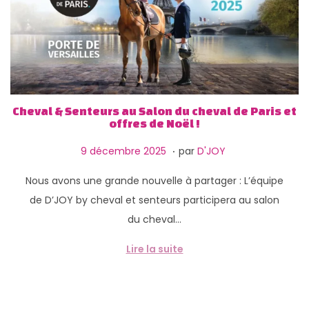
Cheval & Senteurs au Salon du cheval de Paris et
offres de Noël !
.
P
1
9 décembre 2025
par
D'JOY
u
3
Nous avons une grande nouvelle à partager : L’équipe
b
f
de D’JOY by cheval et senteurs participera au salon
l
é
du cheval…
i
v
é
r
Lire la suite
l
i
e
e
r