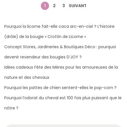
2
P
1
2
3
SUIVANT
0
a
2
g
6
Pourquoi la licorne fait-elle caca arc-en-ciel ? L’histoire
i
(drôle) de la bougie « Crottin de Licorne »
n
Concept Stores, Jardineries & Boutiques Déco : pourquoi
a
devenir revendeur des bougies D’JOY ?
t
Idées cadeaux Fête des Mères pour les amoureuses de la
i
nature et des chevaux
o
Pourquoi les pattes de chien sentent-elles le pop-corn ?
n
d
Pourquoi l’odorat du cheval est 100 fois plus puissant que le
e
nôtre ?
s