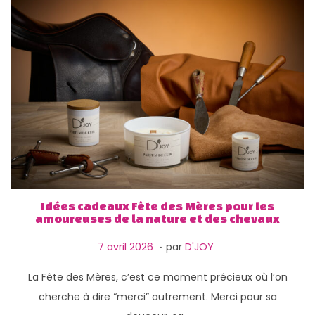
Idées cadeaux Fête des Mères pour les
amoureuses de la nature et des chevaux
.
P
7
7 avril 2026
par
D'JOY
u
a
La Fête des Mères, c’est ce moment précieux où l’on
b
v
cherche à dire “merci” autrement. Merci pour sa
l
r