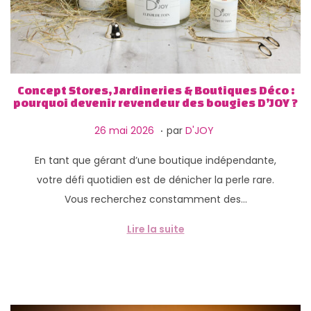
Concept Stores, Jardineries & Boutiques Déco :
pourquoi devenir revendeur des bougies D’JOY ?
.
P
2
26 mai 2026
par
D'JOY
u
9
En tant que gérant d’une boutique indépendante,
b
m
votre défi quotidien est de dénicher la perle rare.
l
a
Vous recherchez constamment des…
i
i
é
2
Lire la suite
l
0
e
2
6