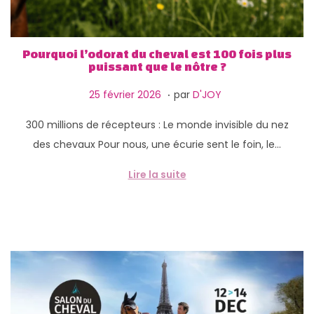
Pourquoi l’odorat du cheval est 100 fois plus
puissant que le nôtre ?
.
P
2
25 février 2026
par
D'JOY
u
6
300 millions de récepteurs : Le monde invisible du nez
b
m
des chevaux Pour nous, une écurie sent le foin, le…
l
a
i
i
Lire la suite
é
2
l
0
e
2
6