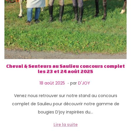
Cheval & Senteurs au Saulieu concours complet
les 23 et 24 août 2025
.
P
1
18 août 2025
par
D'JOY
u
3
Venez nous retrouver sur notre stand au concours
b
f
complet de Saulieu pour découvrir notre gamme de
l
é
bougies D’joy inspirées du…
i
v
é
r
Lire la suite