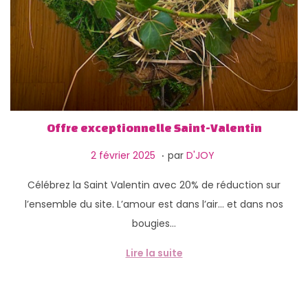
Offre exceptionnelle Saint-Valentin
.
P
1
2 février 2025
par
D'JOY
u
3
Célébrez la Saint Valentin avec 20% de réduction sur
b
f
l’ensemble du site. L’amour est dans l’air… et dans nos
l
é
bougies…
i
v
é
r
Lire la suite
l
i
e
e