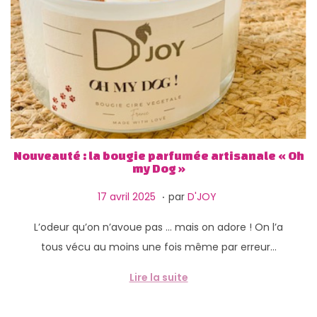
Nouveauté : la bougie parfumée artisanale « Oh
my Dog »
.
P
1
17 avril 2025
par
D'JOY
u
3
L’odeur qu’on n’avoue pas … mais on adore ! On l’a
b
f
tous vécu au moins une fois même par erreur…
l
é
i
v
Lire la suite
é
r
l
i