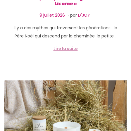
g
n
Licorne »
a
u
.
P
9
9 juillet 2026
par
D'JOY
t
u
j
i
Il y a des mythes qui traversent les générations : le
b
u
o
Père Noël qui descend par la cheminée, la petite…
l
i
n
i
l
Lire la suite
é
l
l
e
e
t
2
0
2
6