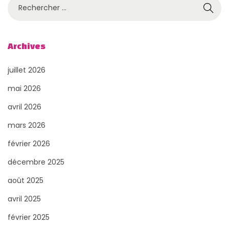
p
R
u
e
c
b
h
Archives
l
e
i
juillet 2026
r
c
c
mai 2026
a
h
avril 2026
t
e
mars 2026
r
i
février 2026
p
o
o
décembre 2025
n
u
août 2025
s
r
avril 2025
:
février 2025