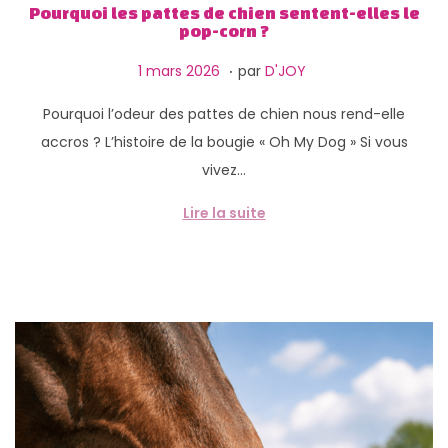
Pourquoi les pattes de chien sentent-elles le
pop-corn ?
.
P
1
1 mars 2026
par
D'JOY
u
2
Pourquoi l’odeur des pattes de chien nous rend-elle
b
m
accros ? L’histoire de la bougie « Oh My Dog » Si vous
l
a
vivez…
i
r
é
s
Lire la suite
l
2
e
0
2
6