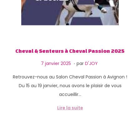
Cheval & Senteurs à Cheval Passion 2025
.
P
1
7 janvier 2025
par
D'JOY
u
3
Retrouvez-nous au Salon Cheval Passion à Avignon !
b
f
Du 15 au 19 janvier, nous avons le plaisir de vous
l
é
accueillir…
i
v
é
r
Lire la suite
l
i
e
e
r