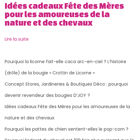
Idées cadeaux Fête des Mères
:
r
pour les amoureuses de la
f
nature et des chevaux
u
m
Lire la suite
é
e
a
Pourquoi la licorne fait-elle caca arc-en-ciel ? L’histoire
r
(drôle) de la bougie « Crottin de Licorne »
t
Concept Stores, Jardineries & Boutiques Déco : pourquoi
i
s
devenir revendeur des bougies D’JOY ?
a
Idées cadeaux Fête des Mères pour les amoureuses de la
n
nature et des chevaux
a
l
Pourquoi les pattes de chien sentent-elles le pop-corn ?
e