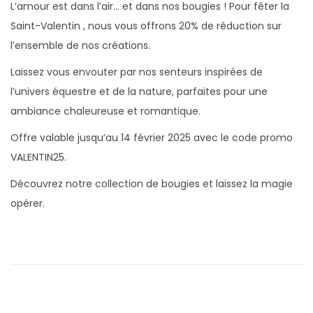
L’amour est dans l’air… et dans nos bougies ! Pour fêter la
é
r
é
Saint-Valentin , nous vous offrons 20% de réduction sur
l
i
d
l’ensemble de nos créations.
e
e
a
Laissez vous envouter par nos senteurs inspirées de
r
n
l’univers équestre et de la nature, parfaites pour une
2
s
ambiance chaleureuse et romantique.
0
2
Offre valable jusqu’au 14 février 2025 avec le code promo
6
VALENTIN25.
Découvrez notre collection de bougies et laissez la magie
opérer.
N
P
C
a
u
h
b
e
v
l
v
i
i
a