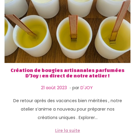
g
n
a
u
t
i
o
n
Création de bougies artisanales parfumées
D’Joy : en direct de notre atelier !
.
P
1
21 août 2023
par
D'JOY
u
3
De retour après des vacances bien méritées , notre
b
f
atelier s’anime a nouveau pour préparer nos
l
é
créations uniques . Explorer…
i
v
é
r
Lire la suite