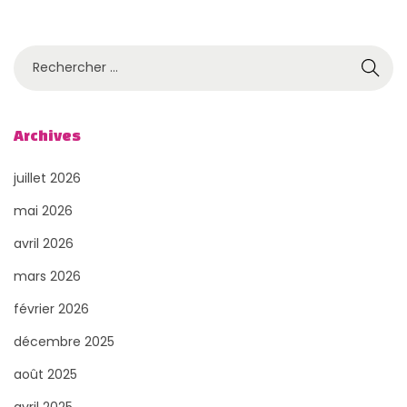
R
e
c
h
Archives
e
juillet 2026
r
c
mai 2026
h
avril 2026
e
mars 2026
r
février 2026
p
o
décembre 2025
u
août 2025
r
avril 2025