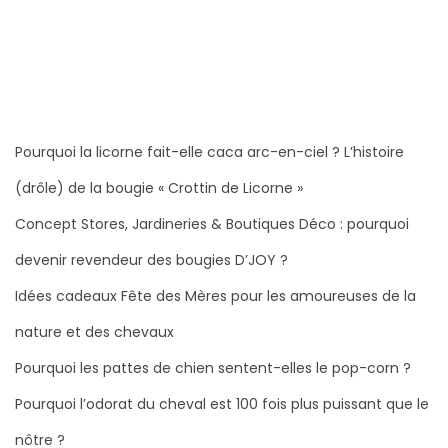
l
i
e
e
r
2
0
2
Pourquoi la licorne fait-elle caca arc-en-ciel ? L’histoire
6
(drôle) de la bougie « Crottin de Licorne »
Concept Stores, Jardineries & Boutiques Déco : pourquoi
devenir revendeur des bougies D’JOY ?
Idées cadeaux Fête des Mères pour les amoureuses de la
nature et des chevaux
Pourquoi les pattes de chien sentent-elles le pop-corn ?
Pourquoi l’odorat du cheval est 100 fois plus puissant que le
nôtre ?