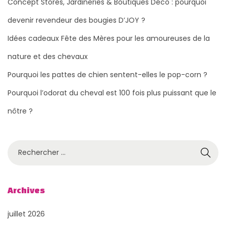
Concept Stores, Jardineries & Boutiques Déco : pourquoi
devenir revendeur des bougies D’JOY ?
Idées cadeaux Fête des Mères pour les amoureuses de la
nature et des chevaux
Pourquoi les pattes de chien sentent-elles le pop-corn ?
Pourquoi l’odorat du cheval est 100 fois plus puissant que le
nôtre ?
R
e
c
h
Archives
e
juillet 2026
r