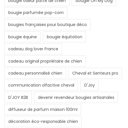
bougie odeur patte de chien
bougie Oh My Dog
bougie parfumée pop-corn
bougies françaises pour boutique déco
bougie équine
bougie équitation
cadeau dog lover France
cadeau original propriétaire de chien
cadeau personnalisé chien
Cheval et Senteurs pro
communication olfactive cheval
D'Joy
D'JOY B2B
devenir revendeur bougies artisanales
diffuseur de parfum maison 100ml
décoration éco-responsable chien