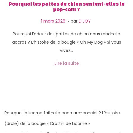
g
n
Pourquoi les pattes de chien sentent-elles le
pop-corn ?
a
u
t
.
P
1
1 mars 2026
par
D'JOY
i
u
2
Pourquoi l’odeur des pattes de chien nous rend-elle
o
b
m
accros ? L’histoire de la bougie « Oh My Dog » Si vous
n
l
a
vivez…
i
r
é
s
Lire la suite
l
2
e
0
2
6
Pourquoi la licorne fait-elle caca arc-en-ciel ? L’histoire
(drôle) de la bougie « Crottin de Licorne »