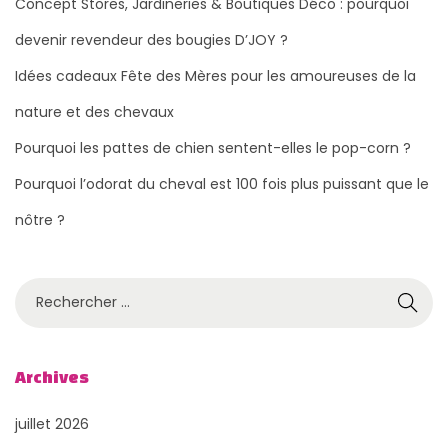
Concept Stores, Jardineries & Boutiques Déco : pourquoi
devenir revendeur des bougies D’JOY ?
Idées cadeaux Fête des Mères pour les amoureuses de la
nature et des chevaux
Pourquoi les pattes de chien sentent-elles le pop-corn ?
Pourquoi l’odorat du cheval est 100 fois plus puissant que le
nôtre ?
R
e
c
h
Archives
e
juillet 2026
r