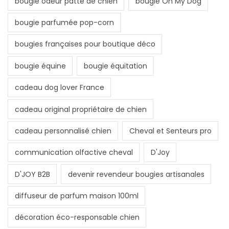
bougie odeur patte de chien
bougie Oh My Dog
bougie parfumée pop-corn
bougies françaises pour boutique déco
bougie équine
bougie équitation
cadeau dog lover France
cadeau original propriétaire de chien
cadeau personnalisé chien
Cheval et Senteurs pro
communication olfactive cheval
D'Joy
D'JOY B2B
devenir revendeur bougies artisanales
diffuseur de parfum maison 100ml
décoration éco-responsable chien