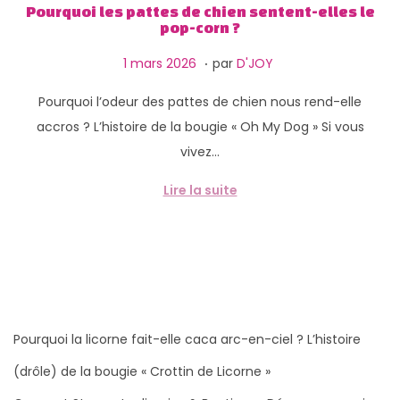
g
n
Pourquoi les pattes de chien sentent-elles le
pop-corn ?
a
u
t
.
P
1
1 mars 2026
par
D'JOY
i
u
2
Pourquoi l’odeur des pattes de chien nous rend-elle
o
b
m
accros ? L’histoire de la bougie « Oh My Dog » Si vous
n
l
a
vivez…
i
r
é
s
Lire la suite
l
2
e
0
2
6
Pourquoi la licorne fait-elle caca arc-en-ciel ? L’histoire
(drôle) de la bougie « Crottin de Licorne »