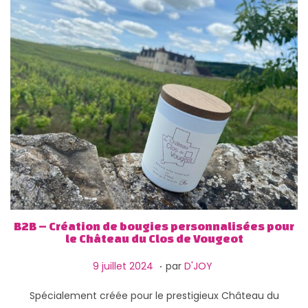
0
2
6
B2B – Création de bougies personnalisées pour
le Château du Clos de Vougeot
.
P
1
9 juillet 2024
par
D'JOY
u
3
Spécialement créée pour le prestigieux Château du
b
f