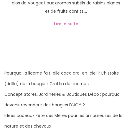
clos de Vougeot aux aromes subtils de raisins blancs
l
é
et de fruits confits….
i
v
é
r
Lire la suite
l
i
e
e
r
2
0
2
Pourquoi la licorne fait-elle caca arc-en-ciel ? L’histoire
6
(drôle) de la bougie « Crottin de Licorne »
Concept Stores, Jardineries & Boutiques Déco : pourquoi
devenir revendeur des bougies D’JOY ?
Idées cadeaux Fête des Mères pour les amoureuses de la
nature et des chevaux