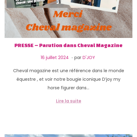
g
n
a
u
t
i
o
n
PRESSE – Parution dans Cheval Magazine
.
P
1
16 juillet 2024
par
D'JOY
u
3
Cheval magazine est une référence dans le monde
b
f
équestre , et voir notre bougie iconique D’joy my
l
é
horse figurer dans…
i
v
é
r
Lire la suite
l
i
e
e
r
2