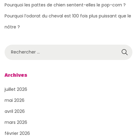
Pourquoi les pattes de chien sentent-elles le pop-corn ?
Pourquoi l’odorat du cheval est 100 fois plus puissant que le
nôtre ?
R
e
c
h
Archives
e
juillet 2026
r
c
mai 2026
h
avril 2026
e
mars 2026
r
février 2026
p