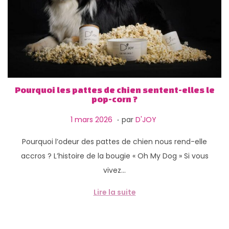
Pourquoi les pattes de chien sentent-elles le
pop-corn ?
.
P
1
1 mars 2026
par
D'JOY
u
2
Pourquoi l’odeur des pattes de chien nous rend-elle
b
m
accros ? L’histoire de la bougie « Oh My Dog » Si vous
l
a
vivez…
i
r
é
s
Lire la suite
l
2
e
0