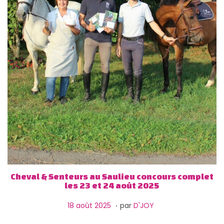
Cheval & Senteurs au Saulieu concours complet
les 23 et 24 août 2025
.
P
1
18 août 2025
par
D'JOY
u
3