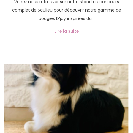
Venez nous retrouver sur notre stand au concours
b
f
complet de Saulieu pour découvrir notre gamme de
l
é
bougies D’joy inspirées du…
i
v
é
r
Lire la suite
l
i
e
e
r
2
0
2
6