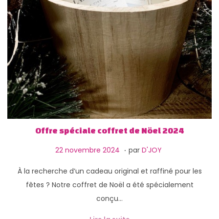
Offre spéciale coffret de Nöel 2024
.
P
1
22 novembre 2024
par
D'JOY
u
3
À la recherche d’un cadeau original et raffiné pour les
b
f
fêtes ? Notre coffret de Noël a été spécialement
l
é
conçu…
i
v
é
r