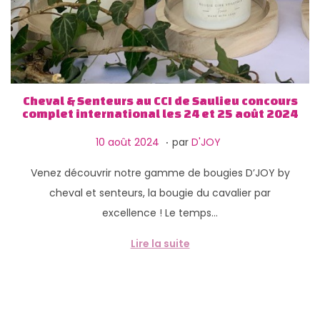
Cheval & Senteurs au CCI de Saulieu concours
complet international les 24 et 25 août 2024
.
P
1
10 août 2024
par
D'JOY
u
3
Venez découvrir notre gamme de bougies D’JOY by
b
f
cheval et senteurs, la bougie du cavalier par
l
é
excellence ! Le temps…
i
v
é
r
Lire la suite
l
i
e
e
r