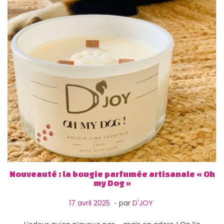
Nouveauté : la bougie parfumée artisanale « Oh
my Dog »
.
P
1
17 avril 2025
par
D'JOY
u
3