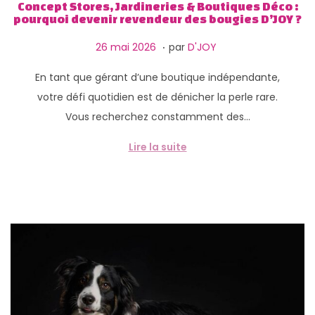
g
n
Concept Stores, Jardineries & Boutiques Déco :
pourquoi devenir revendeur des bougies D’JOY ?
a
u
.
t
P
2
26 mai 2026
par
D'JOY
i
u
9
En tant que gérant d’une boutique indépendante,
o
b
m
votre défi quotidien est de dénicher la perle rare.
n
l
a
Vous recherchez constamment des…
i
i
é
2
Lire la suite
l
0
e
2
6