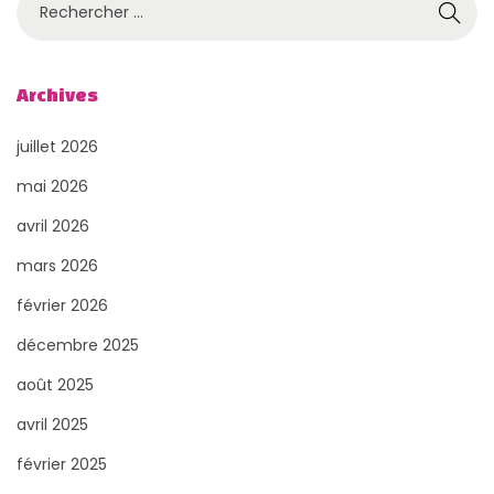
u
e
c
b
h
Archives
l
e
i
juillet 2026
r
c
c
mai 2026
a
h
avril 2026
t
e
mars 2026
r
i
février 2026
p
o
o
décembre 2025
n
u
août 2025
s
r
avril 2025
:
février 2025