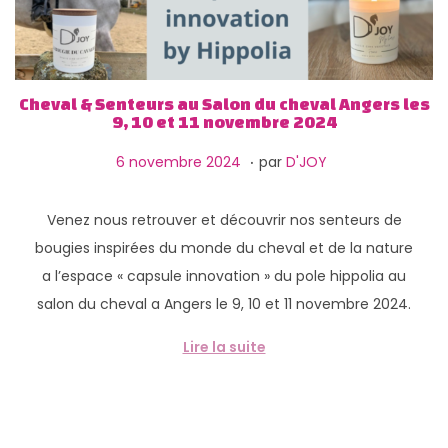
Cheval & Senteurs au Salon du cheval Angers les
9, 10 et 11 novembre 2024
.
P
1
6 novembre 2024
par
D'JOY
u
3
b
f
Venez nous retrouver et découvrir nos senteurs de
l
é
bougies inspirées du monde du cheval et de la nature
i
v
a l’espace « capsule innovation » du pole hippolia au
é
r
salon du cheval a Angers le 9, 10 et 11 novembre 2024.
l
i
Lire la suite
e
e
r
2
0