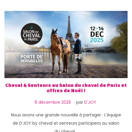
2
6
Cheval & Senteurs au Salon du cheval de Paris et
offres de Noël !
.
P
1
9 décembre 2025
par
D'JOY
u
3
Nous avons une grande nouvelle à partager : L’équipe
b
f
de D’JOY by cheval et senteurs participera au salon
l
é
du cheval…