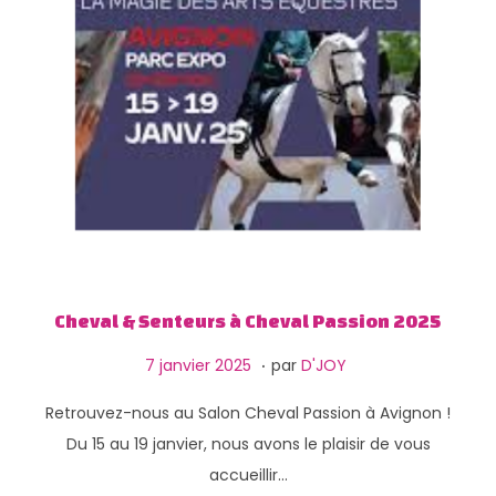
Cheval & Senteurs à Cheval Passion 2025
.
P
1
7 janvier 2025
par
D'JOY
u
3
Retrouvez-nous au Salon Cheval Passion à Avignon !
b
f
Du 15 au 19 janvier, nous avons le plaisir de vous
l
é
accueillir…
i
v