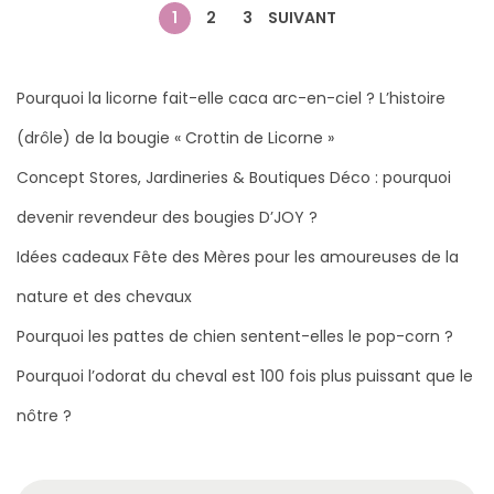
2
P
1
2
3
SUIVANT
0
a
2
g
6
Pourquoi la licorne fait-elle caca arc-en-ciel ? L’histoire
i
(drôle) de la bougie « Crottin de Licorne »
n
Concept Stores, Jardineries & Boutiques Déco : pourquoi
a
devenir revendeur des bougies D’JOY ?
t
Idées cadeaux Fête des Mères pour les amoureuses de la
i
nature et des chevaux
o
Pourquoi les pattes de chien sentent-elles le pop-corn ?
n
d
Pourquoi l’odorat du cheval est 100 fois plus puissant que le
e
nôtre ?
s
p
R