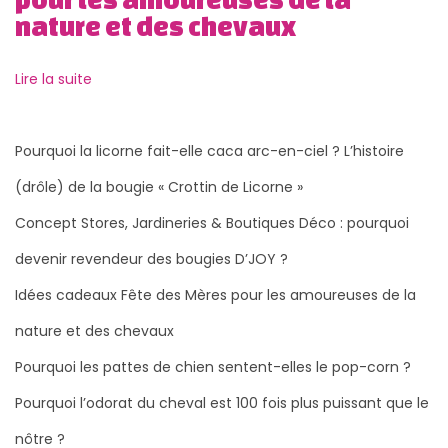
n
nature et des chevaux
d
u
Lire la suite
c
h
e
Pourquoi la licorne fait-elle caca arc-en-ciel ? L’histoire
v
(drôle) de la bougie « Crottin de Licorne »
a
Concept Stores, Jardineries & Boutiques Déco : pourquoi
l
A
devenir revendeur des bougies D’JOY ?
n
Idées cadeaux Fête des Mères pour les amoureuses de la
g
nature et des chevaux
e
r
Pourquoi les pattes de chien sentent-elles le pop-corn ?
s
Pourquoi l’odorat du cheval est 100 fois plus puissant que le
l
nôtre ?