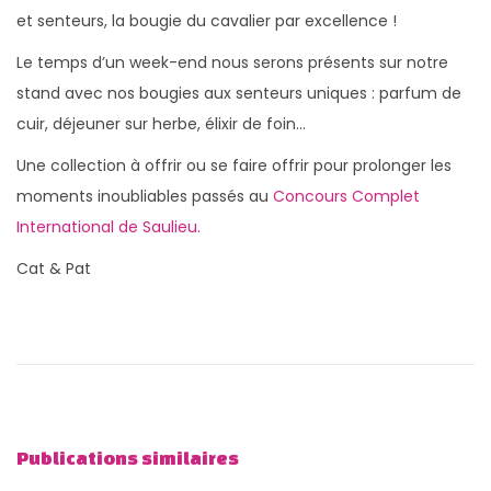
l
é
l
et senteurs, la bougie du cavalier par excellence !
i
v
i
Le temps d’un week-end nous serons présents sur notre
é
r
é
stand avec nos bougies aux senteurs uniques : parfum de
l
i
d
cuir, déjeuner sur herbe, élixir de foin…
e
e
a
Une collection à offrir ou se faire offrir pour prolonger les
r
n
moments inoubliables passés au
Concours Complet
2
s
International de Saulieu.
0
2
Cat & Pat
6
N
P
P
a
u
R
b
E
v
l
S
i
i
S
g
Publications similaires
c
E