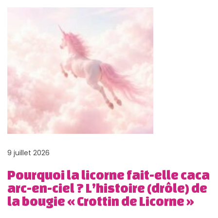
a
a
–
t
t
P
i
a
i
o
r
o
n
u
n
p
t
d
r
i
e
é
o
l
c
n
é
d
’
d
a
a
e
n
9 juillet 2026
r
n
s
Pourquoi la licorne fait-elle caca
t
t
C
arc-en-ciel ? L’histoire (drôle) de
i
e
h
la bougie « Crottin de Licorne »
c
e