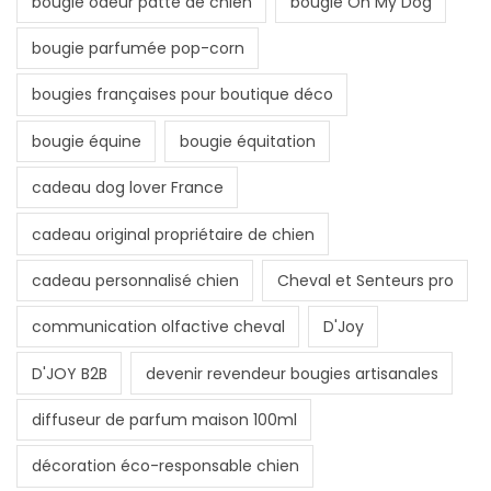
bougie odeur patte de chien
bougie Oh My Dog
bougie parfumée pop-corn
bougies françaises pour boutique déco
bougie équine
bougie équitation
cadeau dog lover France
cadeau original propriétaire de chien
cadeau personnalisé chien
Cheval et Senteurs pro
communication olfactive cheval
D'Joy
D'JOY B2B
devenir revendeur bougies artisanales
diffuseur de parfum maison 100ml
décoration éco-responsable chien