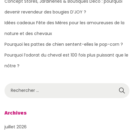
Concept Stores, Jardineries & Boutiques Déco : pourquoi
devenir revendeur des bougies D’JOY ?
Idées cadeaux Fête des Mères pour les amoureuses de la
nature et des chevaux
Pourquoi les pattes de chien sentent-elles le pop-corn ?
Pourquoi l’odorat du cheval est 100 fois plus puissant que le
nôtre ?
R
e
c
h
Archives
e
juillet 2026
r