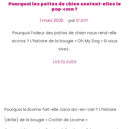
g
n
Pourquoi les pattes de chien sentent-elles le
pop-corn ?
a
u
t
.
P
1
1 mars 2026
par
D'JOY
i
u
2
Pourquoi l’odeur des pattes de chien nous rend-elle
o
b
m
accros ? L’histoire de la bougie « Oh My Dog » Si vous
n
l
a
vivez…
i
r
é
s
Lire la suite
l
2
e
0
2
6
Pourquoi la licorne fait-elle caca arc-en-ciel ? L’histoire
(drôle) de la bougie « Crottin de Licorne »