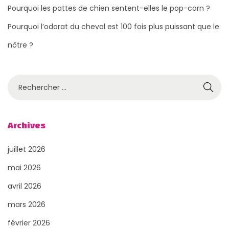
Pourquoi les pattes de chien sentent-elles le pop-corn ?
Pourquoi l’odorat du cheval est 100 fois plus puissant que le
nôtre ?
R
e
c
h
Archives
e
juillet 2026
r
c
mai 2026
h
avril 2026
e
mars 2026
r
février 2026
p