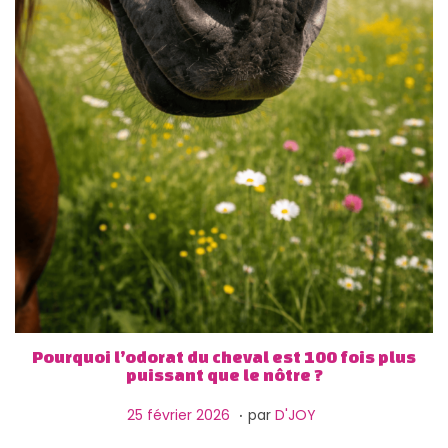
g
n
a
u
t
i
o
n
Pourquoi l’odorat du cheval est 100 fois plus
puissant que le nôtre ?
.
P
2
25 février 2026
par
D'JOY
u
6