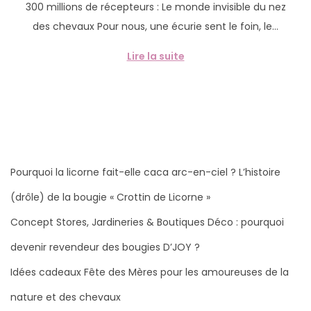
300 millions de récepteurs : Le monde invisible du nez
b
m
des chevaux Pour nous, une écurie sent le foin, le…
l
a
i
i
Lire la suite
é
2
l
0
e
2
6
Pourquoi la licorne fait-elle caca arc-en-ciel ? L’histoire
(drôle) de la bougie « Crottin de Licorne »
Concept Stores, Jardineries & Boutiques Déco : pourquoi
devenir revendeur des bougies D’JOY ?
Idées cadeaux Fête des Mères pour les amoureuses de la
nature et des chevaux