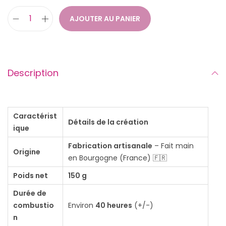
AJOUTER AU PANIER
q
u
a
n
Description
t
i
t
Caractérist
Détails de la création
é
ique
d
Fabrication artisanale
– Fait main
Origine
e
en Bourgogne (France) 🇫🇷
B
Poids net
150 g
o
Durée de
u
combustio
Environ
40 heures
(+/-)
g
n
i