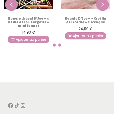
Bougie cheval D’Joy – «
Bougie D’Joy – « Crottin
Reine de la Georgette »
de Licorne » classique
mini format
24,90
€
14,90
€
Ajouter au panier
Ajouter au panier
Facebook
Icône de partage
Instagram