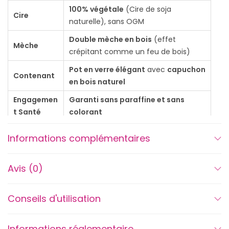
100% végétale
(Cire de soja
e
Cire
naturelle), sans OGM
D
Double mèche en bois
(effet
'
Mèche
crépitant comme un feu de bois)
J
O
Pot en verre élégant
avec
capuchon
Contenant
en bois naturel
Y
b
Engagemen
Garanti sans paraffine et sans
a
t Santé
colorant
l
Univers
Sapin, forêt hivernale, esprit de Noel
Informations complémentaires
a
Olfactif
d
Avis (0)
e
e
n
Conseils d'utilisation
f
o
Informations réglementaire