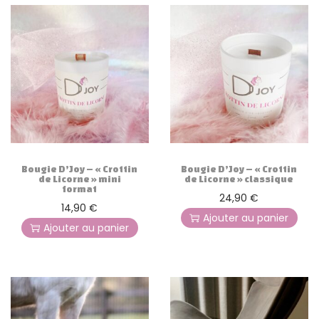
g
n
a
u
t
i
o
n
Bougie D’Joy – « Crottin
Bougie D’Joy – « Crottin
de Licorne » mini
de Licorne » classique
format
24,90
€
14,90
€
Ajouter au panier
Ajouter au panier