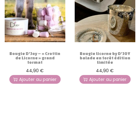
Bougie D’Joy – « Crottin
Bougie licorne by D’JOY
de Licorne » grand
balade en forêt édition
format
limitée
44,90
€
44,90
€
Ajouter au panier
Ajouter au panier