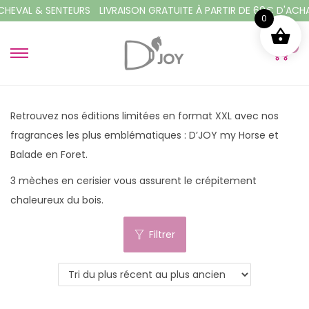
HEVAL & SENTEURS
LIVRAISON GRATUITE À PARTIR DE 69€ D'ACHAT
0
0
P
P
a
a
s
s
Retrouvez nos éditions limitées en format XXL avec nos
s
s
fragrances les plus emblématiques : D’JOY my Horse et
e
e
Balade en Foret.
r
r
à
a
3 mèches en cerisier vous assurent le crépitement
l
u
chaleureux du bois.
a
c
Filtrer
n
o
a
n
v
t
i
e