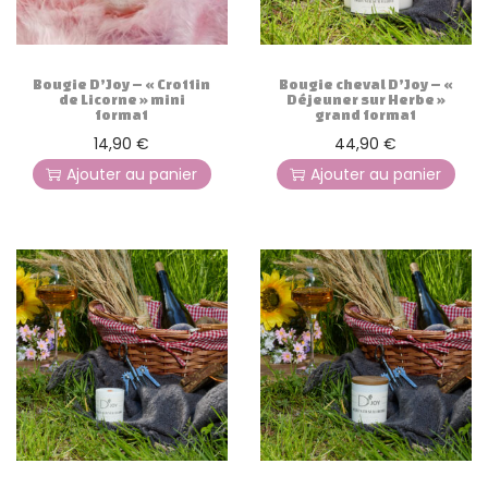
g
n
a
u
t
Bougie D’Joy – « Crottin
Bougie cheval D’Joy – «
i
de Licorne » mini
Déjeuner sur Herbe »
format
grand format
o
14,90
€
44,90
€
n
Ajouter au panier
Ajouter au panier