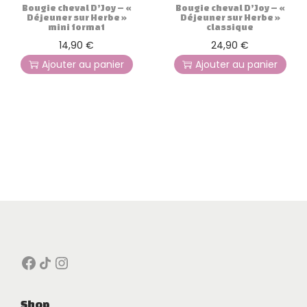
Bougie cheval D’Joy – «
Bougie cheval D’Joy – «
Déjeuner sur Herbe »
Déjeuner sur Herbe »
mini format
classique
14,90
€
24,90
€
Ajouter au panier
Ajouter au panier
Facebook
Icône de partage
Instagram
Shop