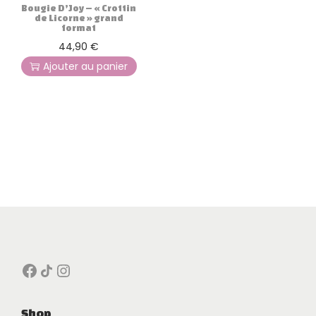
Bougie D’Joy – « Crottin
de Licorne » grand
format
44,90
€
Ajouter au panier
Facebook
Icône de partage
Instagram
Shop