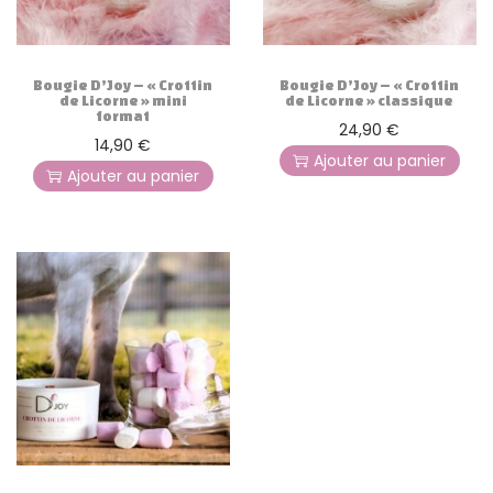
g
n
a
u
t
Bougie D’Joy – « Crottin
Bougie D’Joy – « Crottin
i
de Licorne » mini
de Licorne » classique
format
o
24,90
€
14,90
€
n
Ajouter au panier
Ajouter au panier