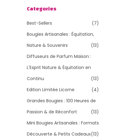
h
Categories
e
Best-Sellers
(7)
r
c
Bougies Artisanales : Équitation,
h
Nature & Souvenirs
(13)
e
Diffuseurs de Parfum Maison :
r
L'Esprit Nature & Équitation en
p
o
Continu
(13)
u
Edition Limitée Licorne
(4)
r
Grandes Bougies : 100 Heures de
:
Passion & de Réconfort
(13)
>
Mini Bougies Artisanales : Formats
Découverte & Petits Cadeaux
(13)