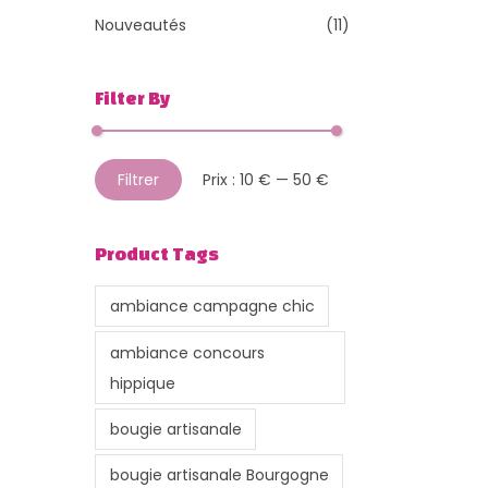
Nouveautés
(11)
Filter By
P
P
Filtrer
Prix :
10 €
—
50 €
r
r
i
i
Product Tags
x
x
m
m
ambiance campagne chic
i
a
ambiance concours
n
x
hippique
bougie artisanale
bougie artisanale Bourgogne