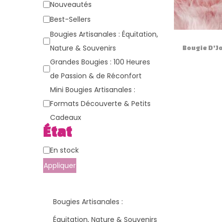
g
n
a
Nouveautés
a
u
t
Best-Sellers
t
é
Bougies Artisanales : Équitation,
i
g
Nature & Souvenirs
Bougie D’Jo
o
o
Grandes Bougies : 100 Heures
n
r
de Passion & de Réconfort
i
Mini Bougies Artisanales :
e
Formats Découverte & Petits
Cadeaux
État
É
En stock
t
Appliquer
a
t
Bougies Artisanales :
Équitation, Nature & Souvenirs