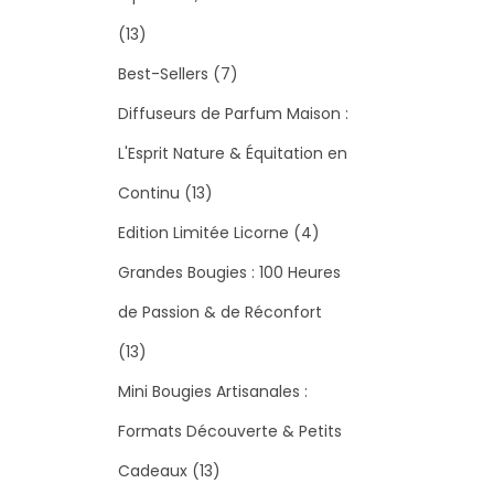
1
13
3
7
Best-Sellers
7
p
p
Diffuseurs de Parfum Maison :
r
r
L'Esprit Nature & Équitation en
o
1
o
Continu
13
d
3
d
4
Edition Limitée Licorne
4
u
p
u
p
Grandes Bougies : 100 Heures
i
r
i
r
de Passion & de Réconfort
t
1
o
t
o
13
s
3
d
s
d
Mini Bougies Artisanales :
p
u
u
Formats Découverte & Petits
r
i
1
i
Cadeaux
13