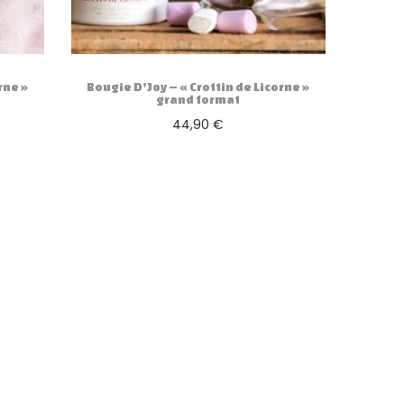
rne »
Bougie D’Joy – « Crottin de Licorne »
grand format
44,90
€
Ajouter au panier