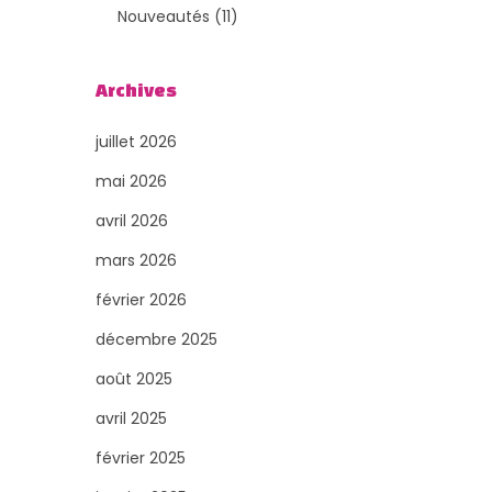
o
t
3
1
t
Nouveautés
11
d
s
p
1
s
Archives
u
r
p
i
o
r
juillet 2026
t
d
o
mai 2026
s
u
d
avril 2026
i
u
mars 2026
t
i
février 2026
s
t
décembre 2025
s
août 2025
avril 2025
février 2025