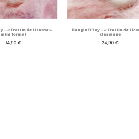
y – « Crottin de Licorne »
Bougie D’Joy – « Crottin de Lico
mini format
classique
14,90
€
24,90
€
Ajouter au panier
Ajouter au panier