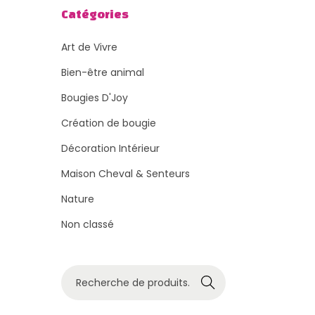
Catégories
Art de Vivre
Bien-être animal
Bougies D'Joy
Création de bougie
Décoration Intérieur
Maison Cheval & Senteurs
Nature
Non classé
R
Recher
e
che
c