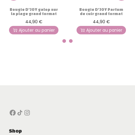
e
Bougie D’JOY galop sur
Bougie D’JOY Parfum
s
la plage grand format
de cuir grand format
g
44,90
€
44,90
€
r
Ajouter au panier
Ajouter au panier
a
n
d
f
o
r
m
a
t
Facebook
Icône de partage
Instagram
Shop