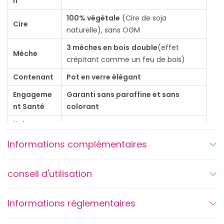
n
i
100% végétale
(Cire de soja
e
Cire
naturelle), sans OGM
D
3 mèches en bois
double
(effet
'
Mèche
crépitant comme un feu de bois)
J
O
Contenant
Pot en verre élégant
Y
Engageme
Garanti sans paraffine et sans
S
nt Santé
colorant
o
Univers
géranium, lavande, citronelle
i
Olfactif
Informations complémentaires
r
d
conseil d'utilisation
'
é
t
Informations réglementaires
é