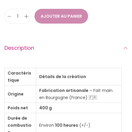
AJOUTER AU PANIER
q
u
a
n
Description
t
i
t
Caractéris
Détails de la création
é
tique
d
Fabrication artisanale
– Fait main
Origine
e
en Bourgogne (France) 🇫🇷
B
Poids net
400 g
o
Durée de
u
combustio
Environ
100 heures
(+/-)
g