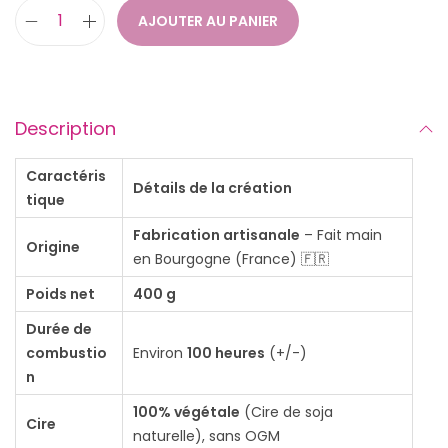
AJOUTER AU PANIER
q
u
a
n
Description
t
i
Caractéris
Détails de la création
tique
t
é
Fabrication artisanale
– Fait main
Origine
d
en Bourgogne (France) 🇫🇷
e
Poids net
400 g
B
Durée de
o
combustio
Environ
100 heures
(+/-)
u
n
g
100% végétale
(Cire de soja
Cire
i
naturelle), sans OGM