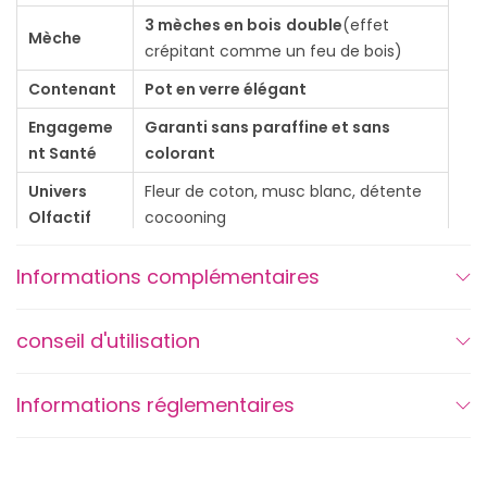
e
3 mèches en bois
double
(effet
c
Mèche
crépitant comme un feu de bois)
h
Contenant
Pot en verre élégant
e
Engageme
Garanti sans paraffine et sans
v
nt Santé
colorant
a
l
Univers
Fleur de coton, musc blanc, détente
Olfactif
cocooning
D
'
Informations complémentaires
J
o
conseil d'utilisation
y
FAQ – Questions fréquentes – Bougie « Reine
–
de la Georgette »
«
Informations réglementaires
R
Quelle est la durée de combustion de la bougie ?
e
Avec sa généreuse contenance de
400 g
, la bougie « Reine de la