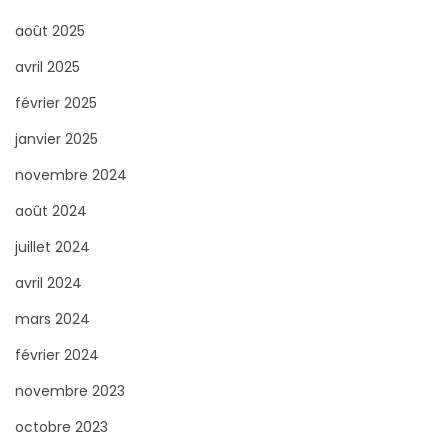
e
u
août 2025
p
r
avril 2025
a
s
:
février 2025
s
janvier 2025
i
novembre 2024
o
n
août 2024
é
juillet 2024
q
avril 2024
u
mars 2024
e
s
février 2024
t
novembre 2023
r
octobre 2023
e