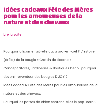
o
Idées cadeaux Fête des Mères
n
pour les amoureuses de la
2
nature et des chevaux
0
2
Lire la suite
3
P
B
u
o
Pourquoi la licorne fait-elle caca arc-en-ciel ? L’histoire
b
u
(drôle) de la bougie « Crottin de Licorne »
l
g
Concept Stores, Jardineries & Boutiques Déco : pourquoi
i
i
c
e
devenir revendeur des bougies D’JOY ?
a
s
Idées cadeaux Fête des Mères pour les amoureuses de la
t
D
nature et des chevaux
i
’
o
J
Pourquoi les pattes de chien sentent-elles le pop-corn ?