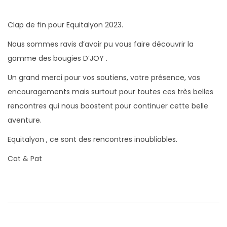
b
f
b
l
é
l
Clap de fin pour Equitalyon 2023.
i
v
i
Nous sommes ravis d’avoir pu vous faire découvrir la
é
r
é
gamme des bougies D’JOY .
l
i
d
Un grand merci pour vos soutiens, votre présence, vos
e
e
a
encouragements mais surtout pour toutes ces très belles
r
n
rencontres qui nous boostent pour continuer cette belle
2
s
aventure.
0
2
Equitalyon , ce sont des rencontres inoubliables.
6
Cat & Pat
N
P
L
a
u
e
b
s
v
l
b