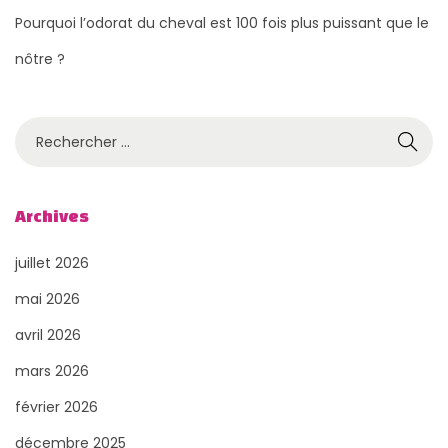
n
o
Pourquoi l’odorat du cheval est 100 fois plus puissant que le
s
y
nôtre ?
u
:
i
i
v
l
R
a
l
e
n
u
c
t
m
h
Archives
e
i
e
juillet 2026
n
r
:
e
c
mai 2026
z
h
avril 2026
v
e
mars 2026
o
r
t
février 2026
p
r
o
décembre 2025