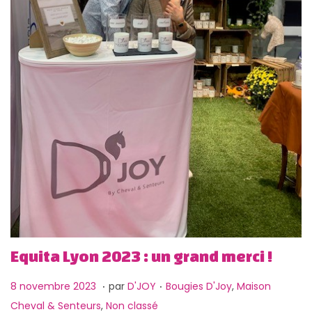
g
n
a
u
t
i
o
n
Equita Lyon 2023 : un grand merci !
.
.
P
1
P
8 novembre 2023
par
D'JOY
Bougies D'Joy
,
Maison
u
3
u
Cheval & Senteurs
,
Non classé