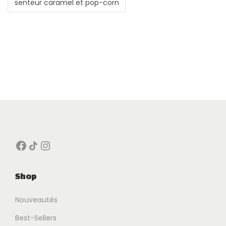
senteur caramel et pop-corn
Facebook
Icône de partage
Instagram
Shop
Nouveautés
Best-Sellers