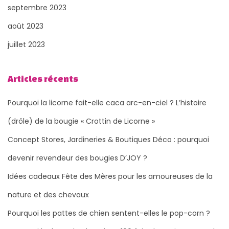
a
septembre 2023
u
août 2023
p
juillet 2023
i
e
Articles récents
d
d
Pourquoi la licorne fait-elle caca arc-en-ciel ? L’histoire
u
(drôle) de la bougie « Crottin de Licorne »
s
a
Concept Stores, Jardineries & Boutiques Déco : pourquoi
p
devenir revendeur des bougies D’JOY ?
i
Idées cadeaux Fête des Mères pour les amoureuses de la
n
nature et des chevaux
!
Pourquoi les pattes de chien sentent-elles le pop-corn ?