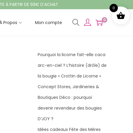
ARTIR DE 69€ D'ACHAT
0
0
À Propos
Mon compte
Pourquoi la licorne fait-elle caca
arc-en-ciel ? L’histoire (drôle) de
la bougie « Crottin de Licorne »
Concept Stores, Jardineries &
Boutiques Déco : pourquoi
devenir revendeur des bougies
D’JOY ?
Idées cadeaux Fête des Mères