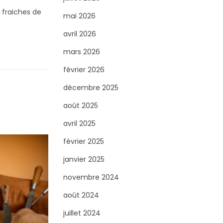
r
 fraiches de
c
mai 2026
h
avril 2026
e
mars 2026
r
février 2026
p
o
décembre 2025
u
août 2025
r
avril 2025
:
février 2025
janvier 2025
novembre 2024
août 2024
juillet 2024