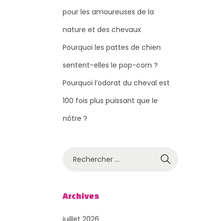
pour les amoureuses de la
nature et des chevaux
Pourquoi les pattes de chien
sentent-elles le pop-corn ?
Pourquoi l’odorat du cheval est
100 fois plus puissant que le
nôtre ?
R
e
c
h
Archives
e
juillet 2026