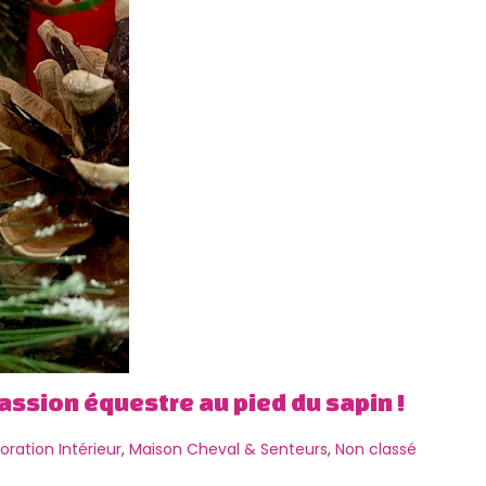
passion équestre au pied du sapin !
ration Intérieur
,
Maison Cheval & Senteurs
,
Non classé