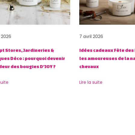
 2026
7 avril 2026
t Stores, Jardineries &
Idées cadeaux Fête des
ues Déco : pourquoi devenir
les amoureuses de la na
eur des bougies D’JOY ?
chevaux
suite
Lire la suite