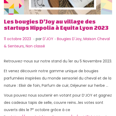
g
n
a
u
t
Les bougies D’Joy au village des
i
startups Hippolia à Equita Lyon 2023
o
.
.
n
P
1
P
11 octobre 2023
par
D'JOY
Bougies D'Joy
,
Maison Cheval
u
3
u
& Senteurs
,
Non classé
b
f
b
l
é
l
Retrouvez-nous sur notre stand du 1er au 5 Novembre 2023.
i
v
i
Et venez découvrir notre gamme unique de bougies
é
r
é
parfumées inspirées du monde sensoriel du cheval et de la
l
i
d
nature : Elixir de foin, Parfum de cuir, Déjeuner sur herbe …
e
e
a
Vous pouvez nous soutenir en votant pour D’JOY et gagnez
r
n
des cadeaux tapis de selle, couvre reins…les votes sont
2
s
er
ouverts dès le 1
octobre grâce à ce
0