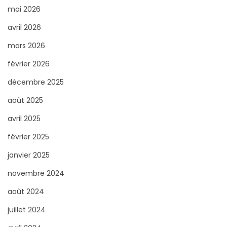
e
r
c
mai 2026
a
h
avril 2026
:
n
e
mars 2026
d
r
m
février 2026
p
e
o
décembre 2025
r
u
août 2025
c
r
avril 2025
i
!
:
février 2025
janvier 2025
novembre 2024
août 2024
juillet 2024