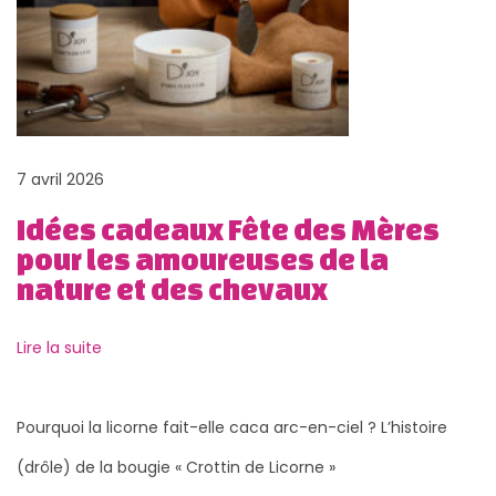
s
t
r
e
L
e
7 avril 2026
G
Idées cadeaux Fête des Mères
a
pour les amoureuses de la
l
nature et des chevaux
o
p
Lire la suite
i
n
!
Pourquoi la licorne fait-elle caca arc-en-ciel ? L’histoire
P
E
(drôle) de la bougie « Crottin de Licorne »
u
q