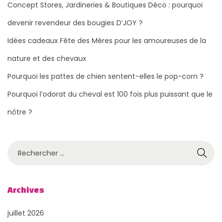
Concept Stores, Jardineries & Boutiques Déco : pourquoi
b
u
l
i
devenir revendeur des bougies D’JOY ?
i
t
Idées cadeaux Fête des Mères pour les amoureuses de la
c
a
nature et des chevaux
a
L
t
y
Pourquoi les pattes de chien sentent-elles le pop-corn ?
i
o
Pourquoi l’odorat du cheval est 100 fois plus puissant que le
o
n
nôtre ?
n
2
s
0
u
2
R
i
3
e
v
:
c
a
u
h
Archives
n
n
e
juillet 2026
t
g
r