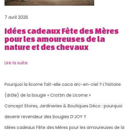
t
d
7 avril 2026
e
Idées cadeaux Fête des Mères
n
pour les amoureuses de la
o
nature et des chevaux
t
r
Lire la suite
e
a
t
Pourquoi la licorne fait-elle caca arc-en-ciel ? L’histoire
e
(drôle) de la bougie « Crottin de Licorne »
l
Concept Stores, Jardineries & Boutiques Déco : pourquoi
i
e
devenir revendeur des bougies D’JOY ?
r
Idées cadeaux Fête des Mères pour les amoureuses de la
!