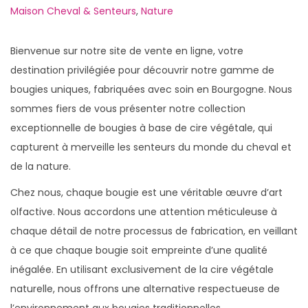
b
f
b
Maison Cheval & Senteurs
,
Nature
l
é
l
i
v
i
Bienvenue sur notre site de vente en ligne, votre
é
r
é
destination privilégiée pour découvrir notre gamme de
l
i
d
bougies uniques, fabriquées avec soin en Bourgogne. Nous
e
e
a
sommes fiers de vous présenter notre collection
r
n
exceptionnelle de bougies à base de cire végétale, qui
2
s
capturent à merveille les senteurs du monde du cheval et
0
de la nature.
2
Chez nous, chaque bougie est une véritable œuvre d’art
6
olfactive. Nous accordons une attention méticuleuse à
chaque détail de notre processus de fabrication, en veillant
à ce que chaque bougie soit empreinte d’une qualité
inégalée. En utilisant exclusivement de la cire végétale
naturelle, nous offrons une alternative respectueuse de