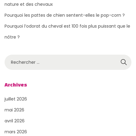
nature et des chevaux
Pourquoi les pattes de chien sentent-elles le pop-corn ?
Pourquoi l’odorat du cheval est 100 fois plus puissant que le
nôtre ?
R
e
c
h
Archives
e
juillet 2026
r
c
mai 2026
h
avril 2026
e
mars 2026
r