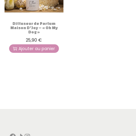
g
n
a
u
t
Diffuseur de Parfum
i
Maison D’Joy – « Oh My
Dog »
o
25,90
€
n
Ajouter au panier
Facebook
Icône de partage
Instagram