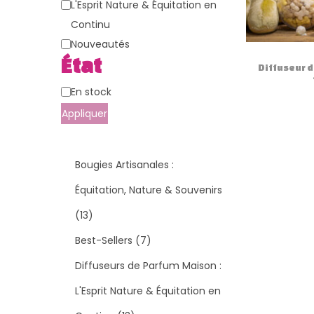
g
n
a
L'Esprit Nature & Équitation en
a
u
t
Continu
t
é
Nouveautés
État
i
g
Diffuseur 
o
o
É
En stock
n
r
t
Appliquer
i
a
e
t
Bougies Artisanales :
Équitation, Nature & Souvenirs
1
13
3
7
Best-Sellers
7
p
p
Diffuseurs de Parfum Maison :
r
r
L'Esprit Nature & Équitation en