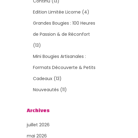
o
1
o
Continu
13
d
3
d
4
Edition Limitée Licorne
4
u
p
u
p
Grandes Bougies : 100 Heures
i
r
i
r
de Passion & de Réconfort
t
1
o
t
o
13
s
3
d
s
d
Mini Bougies Artisanales :
p
u
u
Formats Découverte & Petits
r
i
1
i
Cadeaux
13
o
t
3
1
t
Nouveautés
11
d
s
p
1
s
Archives
u
r
p
i
o
r
juillet 2026
t
d
o
mai 2026