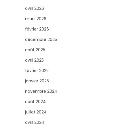
s
u
d
avril 2026
i
u
mars 2026
t
i
février 2026
s
t
décembre 2025
s
août 2025
avril 2025
février 2025
janvier 2025
novembre 2024
août 2024
juillet 2024
avril 2024