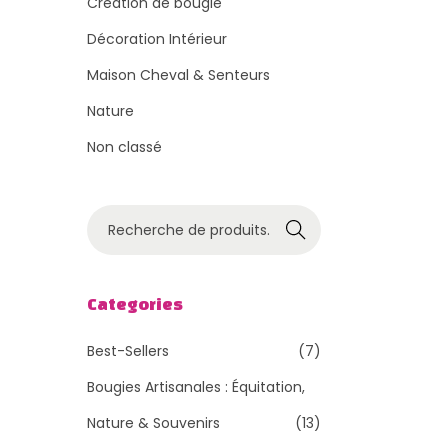
Création de bougie
Décoration Intérieur
Maison Cheval & Senteurs
Nature
Non classé
R
Recher
e
che
c
h
Categories
e
Best-Sellers
(7)
r
c
Bougies Artisanales : Équitation,
h
Nature & Souvenirs
(13)
e