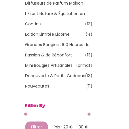
Diffuseurs de Parfum Maison :
r
L'Esprit Nature & Équitation en
p
o
Continu
(13)
u
Edition Limitée Licorne
(4)
r
Grandes Bougies : 100 Heures de
:
Passion & de Réconfort
(13)
>
Mini Bougies Artisanales : Formats
Découverte & Petits Cadeaux
(13)
Nouveautés
(11)
Filter By
P
P
Filtrer
Prix :
20 €
—
30 €