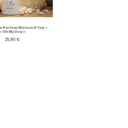
de Parfum Maison D’Joy –
« Oh My Dog »
25,90
€
Ajouter au panier