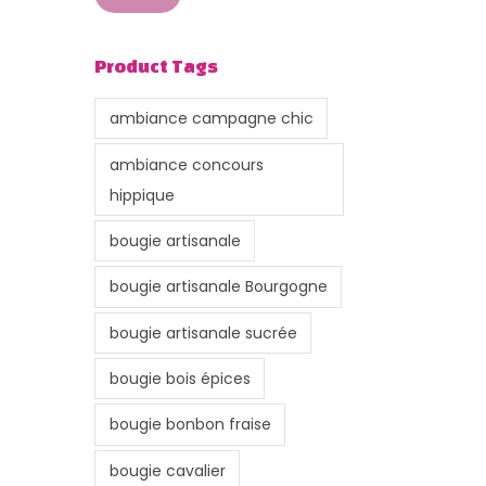
r
r
i
i
Product Tags
x
x
m
m
ambiance campagne chic
i
a
ambiance concours
n
x
hippique
bougie artisanale
bougie artisanale Bourgogne
bougie artisanale sucrée
bougie bois épices
bougie bonbon fraise
bougie cavalier