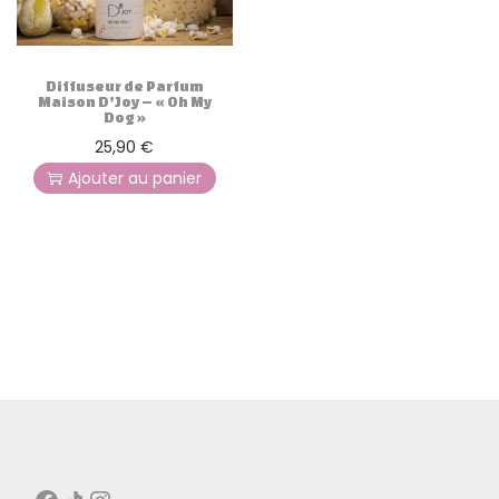
g
n
a
u
t
Diffuseur de Parfum
i
Maison D’Joy – « Oh My
Dog »
o
25,90
€
n
Ajouter au panier
Facebook
Icône de partage
Instagram