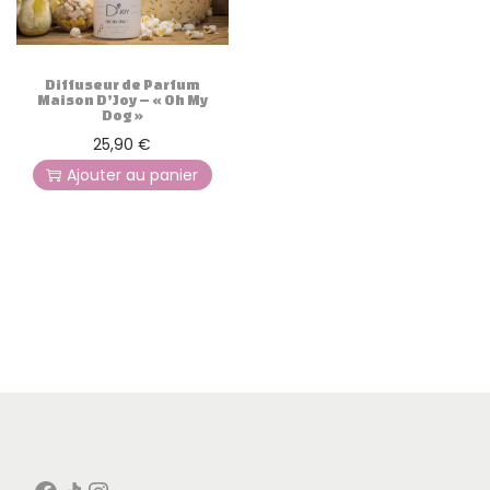
g
n
a
u
t
Diffuseur de Parfum
i
Maison D’Joy – « Oh My
Dog »
o
25,90
€
n
Ajouter au panier
Facebook
Icône de partage
Instagram